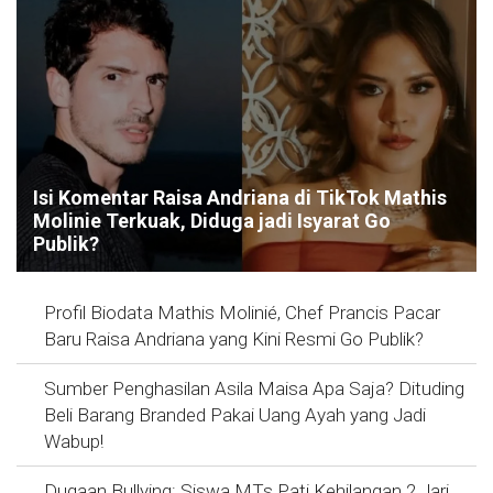
Isi Komentar Raisa Andriana di TikTok Mathis
Molinie Terkuak, Diduga jadi Isyarat Go
Publik?
Profil Biodata Mathis Molinié, Chef Prancis Pacar
Baru Raisa Andriana yang Kini Resmi Go Publik?
Sumber Penghasilan Asila Maisa Apa Saja? Dituding
Beli Barang Branded Pakai Uang Ayah yang Jadi
Wabup!
Dugaan Bullying: Siswa MTs Pati Kehilangan 2 Jari,