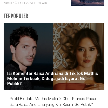
Kamis /
16-11-2023,11:20 WIB
TERPOPULER
Isi Komentar Raisa Andriana di TikTok Mathis
Molinie Terkuak, Diduga jadi Isyarat Go
Publik?
Profil Biodata Mathis Molinié, Chef Prancis Pacar
Baru Raisa Andriana yang Kini Resmi Go Publik?