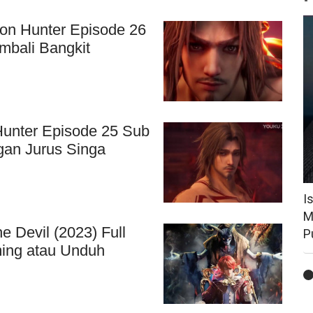
n Hunter Episode 26
bali Bangkit
unter Episode 25 Sub
an Jurus Singa
I
M
 Devil (2023) Full
P
ing atau Unduh