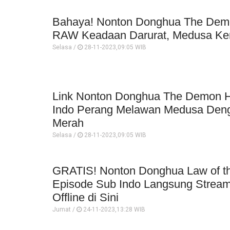
Bahaya! Nonton Donghua The Demo
RAW Keadaan Darurat, Medusa Kem
Selasa /
28-11-2023,09:05 WIB
Link Nonton Donghua The Demon H
Indo Perang Melawan Medusa Deng
Merah
Selasa /
28-11-2023,09:05 WIB
GRATIS! Nonton Donghua Law of the
Episode Sub Indo Langsung Stream
Offline di Sini
Jumat /
24-11-2023,13:28 WIB