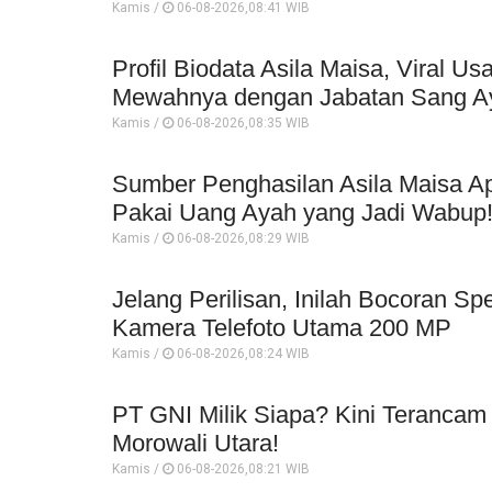
Kamis /
06-08-2026,08:41 WIB
Profil Biodata Asila Maisa, Viral 
Mewahnya dengan Jabatan Sang A
Kamis /
06-08-2026,08:35 WIB
Sumber Penghasilan Asila Maisa Ap
Pakai Uang Ayah yang Jadi Wabup
Kamis /
06-08-2026,08:29 WIB
Jelang Perilisan, Inilah Bocoran Sp
Kamera Telefoto Utama 200 MP
Kamis /
06-08-2026,08:24 WIB
PT GNI Milik Siapa? Kini Terancam
Morowali Utara!
Kamis /
06-08-2026,08:21 WIB