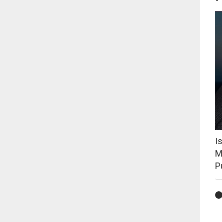
I
M
P