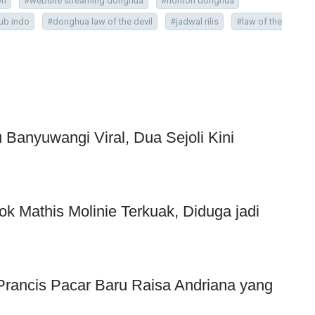
on
#website streaming donghua
#nonton donghua
ub indo
#donghua law of the devil
#jadwal rilis
#law of the
Banyuwangi Viral, Dua Sejoli Kini
ok Mathis Molinie Terkuak, Diduga jadi
f Prancis Pacar Baru Raisa Andriana yang