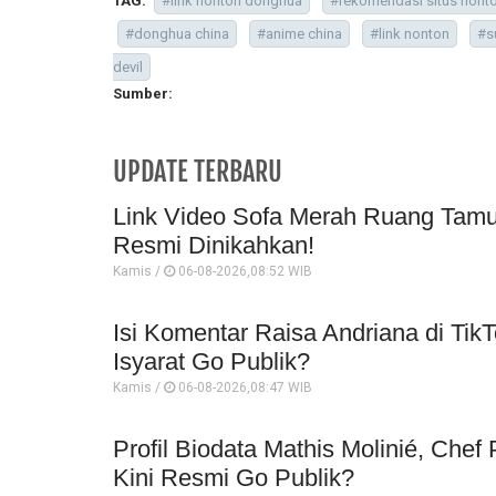
TAG:
#link nonton donghua
#rekomendasi situs nont
#donghua china
#anime china
#link nonton
#s
devil
Sumber:
UPDATE TERBARU
Link Video Sofa Merah Ruang Tamu 
Resmi Dinikahkan!
Kamis /
06-08-2026,08:52 WIB
Isi Komentar Raisa Andriana di TikT
Isyarat Go Publik?
Kamis /
06-08-2026,08:47 WIB
Profil Biodata Mathis Molinié, Che
Kini Resmi Go Publik?