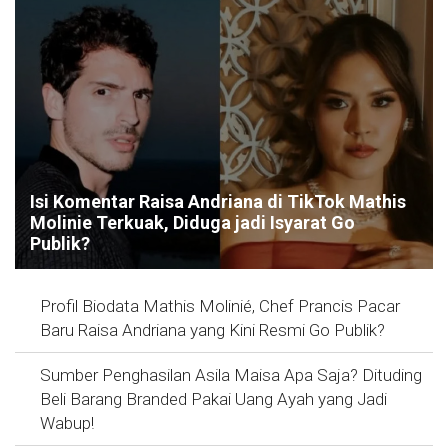
Isi Komentar Raisa Andriana di TikTok Mathis
Molinie Terkuak, Diduga jadi Isyarat Go
Publik?
Profil Biodata Mathis Molinié, Chef Prancis Pacar
Baru Raisa Andriana yang Kini Resmi Go Publik?
Sumber Penghasilan Asila Maisa Apa Saja? Dituding
Beli Barang Branded Pakai Uang Ayah yang Jadi
Wabup!