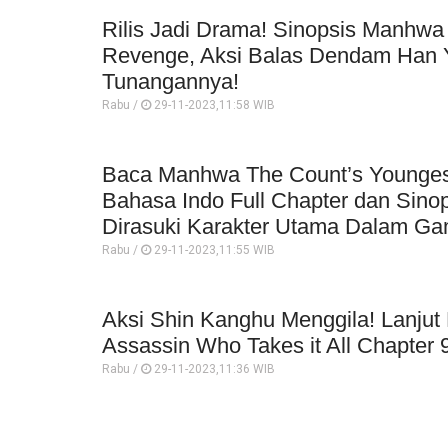
Rilis Jadi Drama! Sinopsis Manhwa 
Revenge, Aksi Balas Dendam Han 
Tunangannya!
Rabu /
29-11-2023,11:58 WIB
Baca Manhwa The Count’s Youngest
Bahasa Indo Full Chapter dan Sin
Dirasuki Karakter Utama Dalam G
Rabu /
29-11-2023,11:55 WIB
Aksi Shin Kanghu Menggila! Lanjut
Assassin Who Takes it All Chapter 
Rabu /
29-11-2023,11:36 WIB