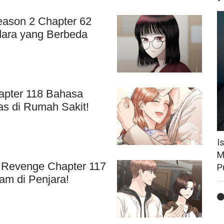
eason 2 Chapter 62
dara yang Berbeda
apter 118 Bahasa
as di Rumah Sakit!
I
M
e Revenge Chapter 117
P
m di Penjara!