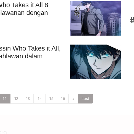
o Takes it All 8
erlawanan dengan
#
in Who Takes it All,
Pahlawan dalam
11
12
13
14
15
16
»
Last
olicy