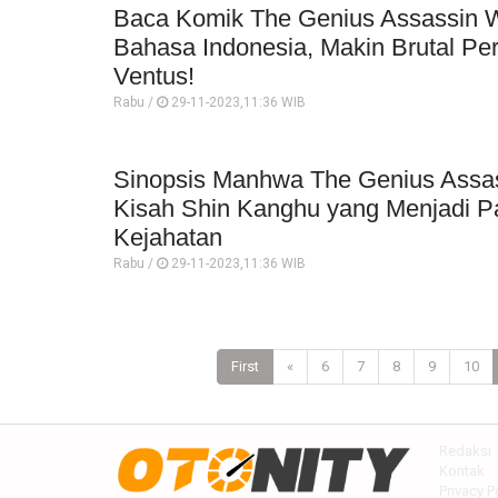
Baca Komik The Genius Assassin Wh
Bahasa Indonesia, Makin Brutal P
Ventus!
Rabu /
29-11-2023,11:36 WIB
Sinopsis Manhwa The Genius Assass
Kisah Shin Kanghu yang Menjadi 
Kejahatan
Rabu /
29-11-2023,11:36 WIB
First
«
6
7
8
9
10
Redaksi
Kontak
Privacy P