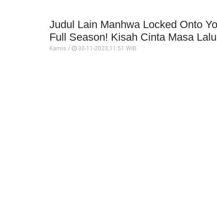
Judul Lain Manhwa Locked Onto You
Full Season! Kisah Cinta Masa Lal
Kamis /
30-11-2023,11:51 WIB