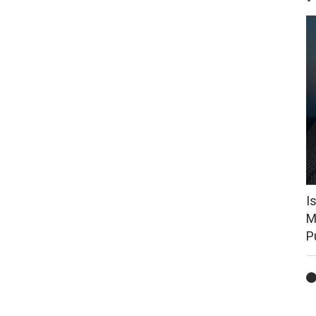
I
M
P