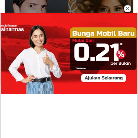
×
Isi Komentar Raisa Andriana di TikTok Mathis
Molinie Terkuak, Diduga jadi Isyarat Go
Publik?
Profil Biodata Mathis Molinié, Chef Prancis Pacar
Baru Raisa Andriana yang Kini Resmi Go Publik?
Sumber Penghasilan Asila Maisa Apa Saja? Dituding
Beli Barang Branded Pakai Uang Ayah yang Jadi
Wabup!
Dugaan Bullying: Siswa MTs Pati Kehilangan 2 Jari,
Intip Dua Versi Kronologinya