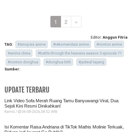
1
2
»
Editor:
Anggun Fitria
TAG:
#sinopsis anime
#rekomendasi anime
#nonton anime
#anime china
#battle through the heavens season 5 episode 71
#nonton donghua
#donghua btth
#jadwal tayang
Sumber:
UPDATE TERBARU
Link Video Sofa Merah Ruang Tamu Banyuwangi Viral, Dua
Sejoli Kini Resmi Dinikahkan!
Kamis /
06-08-2026,08:52 WIB
Isi Komentar Raisa Andriana di TikTok Mathis Molinie Terkuak,