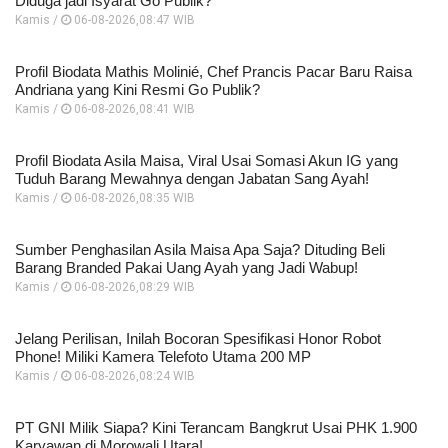
Diduga jadi Isyarat Go Publik?
Kamis /
06-08-2026,08:47 WIB
Profil Biodata Mathis Molinié, Chef Prancis Pacar Baru Raisa
Andriana yang Kini Resmi Go Publik?
Kamis /
06-08-2026,08:41 WIB
Profil Biodata Asila Maisa, Viral Usai Somasi Akun IG yang
Tuduh Barang Mewahnya dengan Jabatan Sang Ayah!
Kamis /
06-08-2026,08:35 WIB
Sumber Penghasilan Asila Maisa Apa Saja? Dituding Beli
Barang Branded Pakai Uang Ayah yang Jadi Wabup!
Kamis /
06-08-2026,08:29 WIB
Jelang Perilisan, Inilah Bocoran Spesifikasi Honor Robot
Phone! Miliki Kamera Telefoto Utama 200 MP
Kamis /
06-08-2026,08:24 WIB
PT GNI Milik Siapa? Kini Terancam Bangkrut Usai PHK 1.900
Karyawan di Morowali Utara!