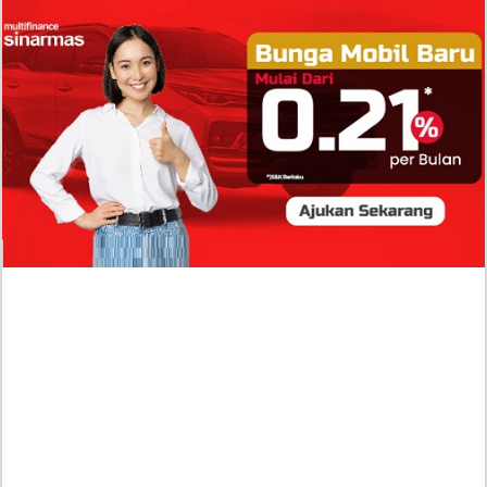
Isi Komentar Raisa Andriana di TikTok Mathis
Molinie Terkuak, Diduga jadi Isyarat Go
Publik?
Profil Biodata Mathis Molinié, Chef Prancis Pacar
Baru Raisa Andriana yang Kini Resmi Go Publik?
Sumber Penghasilan Asila Maisa Apa Saja? Dituding
Beli Barang Branded Pakai Uang Ayah yang Jadi
Wabup!
Dugaan Bullying: Siswa MTs Pati Kehilangan 2 Jari,
Intip Dua Versi Kronologinya
Isu Reshuffle Kabinet Prabowo Menguat, Faktor Ini
Diduga jadi Penentu Perubahan Pengurusan!