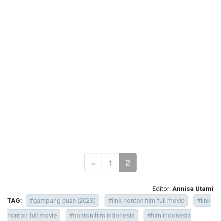
«
1
2
Editor:
Annisa Utami
TAG:
#gampang cuan (2023)
#link nonton film full movie
#link
nonton full movie
#nonton film indonesia
#film indonesia