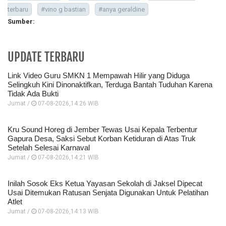
terbaru
#vino g bastian
#anya geraldine
Sumber:
UPDATE TERBARU
Link Video Guru SMKN 1 Mempawah Hilir yang Diduga
Selingkuh Kini Dinonaktifkan, Terduga Bantah Tuduhan Karena
Tidak Ada Bukti
Jumat /
07-08-2026,14:26 WIB
Kru Sound Horeg di Jember Tewas Usai Kepala Terbentur
Gapura Desa, Saksi Sebut Korban Ketiduran di Atas Truk
Setelah Selesai Karnaval
Jumat /
07-08-2026,14:21 WIB
Inilah Sosok Eks Ketua Yayasan Sekolah di Jaksel Dipecat
Usai Ditemukan Ratusan Senjata Digunakan Untuk Pelatihan
Atlet
Jumat /
07-08-2026,14:13 WIB