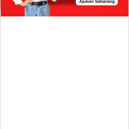
Publik?
Profil Biodata Mathis Molinié, Chef Prancis Pacar
Baru Raisa Andriana yang Kini Resmi Go Publik?
Sumber Penghasilan Asila Maisa Apa Saja? Dituding
Beli Barang Branded Pakai Uang Ayah yang Jadi
Wabup!
Dugaan Bullying: Siswa MTs Pati Kehilangan 2 Jari,
Intip Dua Versi Kronologinya
Isu Reshuffle Kabinet Prabowo Menguat, Faktor Ini
Diduga jadi Penentu Perubahan Pengurusan!
Profil Harits Muhammad Albar: Suami Nabila Gardena
yang Punya Karier Mentereng Sang Ahli Keuangan di
Firma Konsultan Global