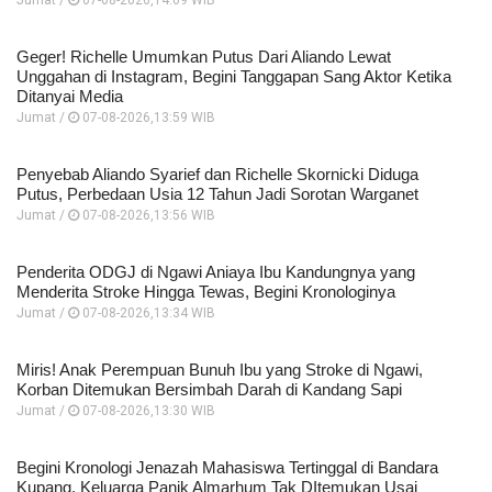
Jumat /
07-08-2026,14:09 WIB
Geger! Richelle Umumkan Putus Dari Aliando Lewat
Unggahan di Instagram, Begini Tanggapan Sang Aktor Ketika
Ditanyai Media
Jumat /
07-08-2026,13:59 WIB
Penyebab Aliando Syarief dan Richelle Skornicki Diduga
Putus, Perbedaan Usia 12 Tahun Jadi Sorotan Warganet
Jumat /
07-08-2026,13:56 WIB
Penderita ODGJ di Ngawi Aniaya Ibu Kandungnya yang
Menderita Stroke Hingga Tewas, Begini Kronologinya
Jumat /
07-08-2026,13:34 WIB
Miris! Anak Perempuan Bunuh Ibu yang Stroke di Ngawi,
Korban Ditemukan Bersimbah Darah di Kandang Sapi
Jumat /
07-08-2026,13:30 WIB
Begini Kronologi Jenazah Mahasiswa Tertinggal di Bandara
Kupang, Keluarga Panik Almarhum Tak DItemukan Usai