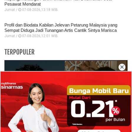
Pesawat Mendarat
Jumat /
07-08-2026,13:18 WIB
Profil dan Biodata Kabilan Jelevan Petarung Malaysia yang
Sempat Diduga Jadi Tunangan Artis Cantik Sintya Marisca
Jumat /
07-08-2026,12:01 WIB
TERPOPULER
×
Isi Komentar Raisa Andriana di TikTok Mathis
Molinie Terkuak, Diduga jadi Isyarat Go