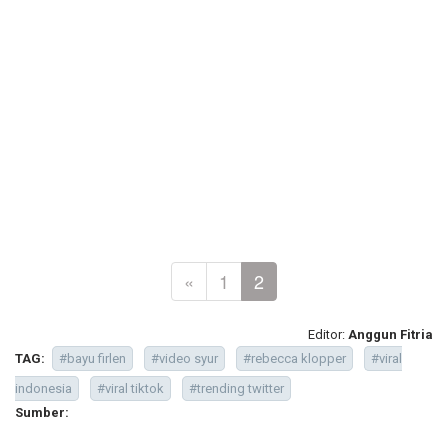
«
1
2
Editor:
Anggun Fitria
TAG:
#bayu firlen
#video syur
#rebecca klopper
#viral
indonesia
#viral tiktok
#trending twitter
Sumber: