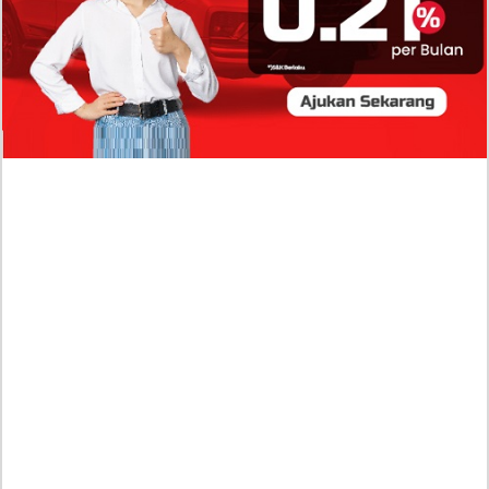
Profil Biodata Mathis Molinié, Chef Prancis Pacar
Baru Raisa Andriana yang Kini Resmi Go Publik?
Sumber Penghasilan Asila Maisa Apa Saja? Dituding
Beli Barang Branded Pakai Uang Ayah yang Jadi
Wabup!
Dugaan Bullying: Siswa MTs Pati Kehilangan 2 Jari,
Intip Dua Versi Kronologinya
Isu Reshuffle Kabinet Prabowo Menguat, Faktor Ini
Diduga jadi Penentu Perubahan Pengurusan!
Profil Harits Muhammad Albar: Suami Nabila Gardena
yang Punya Karier Mentereng Sang Ahli Keuangan di
Firma Konsultan Global
Dea Arranoya Kuliah Dimana? Pamer UKT Koas
Puluhan Juta Hingga Sering Liburan Eropa!