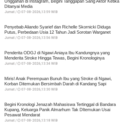
Unggahan di Instagram, Begini Tanggapan Sang Aktor Ketika
Ditanyai Media
Jumat /
07-08-2026,13:59 WIB
Penyebab Aliando Syarief dan Richelle Skornicki Diduga
Putus, Perbedaan Usia 12 Tahun Jadi Sorotan Warganet
Jumat /
07-08-2026,13:56 WIB
Penderita ODGJ di Ngawi Aniaya Ibu Kandungnya yang
Menderita Stroke Hingga Tewas, Begini Kronologinya
Jumat /
07-08-2026,13:34 WIB
Miris! Anak Perempuan Bunuh Ibu yang Stroke di Ngawi,
Korban Ditemukan Bersimbah Darah di Kandang Sapi
Jumat /
07-08-2026,13:30 WIB
Begini Kronologi Jenazah Mahasiswa Tertinggal di Bandara
Kupang, Keluarga Panik Almarhum Tak DItemukan Usai
Pesawat Mendarat
Jumat /
07-08-2026,13:18 WIB