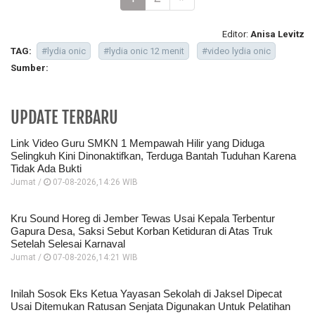
Editor:
Anisa Levitz
TAG:
#lydia onic
#lydia onic 12 menit
#video lydia onic
Sumber:
UPDATE TERBARU
Link Video Guru SMKN 1 Mempawah Hilir yang Diduga
Selingkuh Kini Dinonaktifkan, Terduga Bantah Tuduhan Karena
Tidak Ada Bukti
Jumat /
07-08-2026,14:26 WIB
Kru Sound Horeg di Jember Tewas Usai Kepala Terbentur
Gapura Desa, Saksi Sebut Korban Ketiduran di Atas Truk
Setelah Selesai Karnaval
Jumat /
07-08-2026,14:21 WIB
Inilah Sosok Eks Ketua Yayasan Sekolah di Jaksel Dipecat
Usai Ditemukan Ratusan Senjata Digunakan Untuk Pelatihan