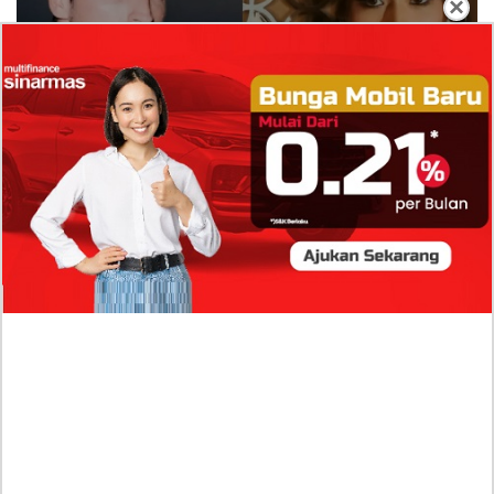
×
Isi Komentar Raisa Andriana di TikTok Mathis
Molinie Terkuak, Diduga jadi Isyarat Go
Publik?
Profil Biodata Mathis Molinié, Chef Prancis Pacar
Baru Raisa Andriana yang Kini Resmi Go Publik?
Sumber Penghasilan Asila Maisa Apa Saja? Dituding
Beli Barang Branded Pakai Uang Ayah yang Jadi
Wabup!
Dugaan Bullying: Siswa MTs Pati Kehilangan 2 Jari,
Intip Dua Versi Kronologinya
Isu Reshuffle Kabinet Prabowo Menguat, Faktor Ini