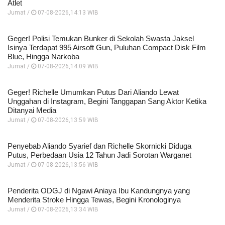
Atlet
Jumat /
07-08-2026,14:13 WIB
Geger! Polisi Temukan Bunker di Sekolah Swasta Jaksel
Isinya Terdapat 995 Airsoft Gun, Puluhan Compact Disk Film
Blue, Hingga Narkoba
Jumat /
07-08-2026,14:09 WIB
Geger! Richelle Umumkan Putus Dari Aliando Lewat
Unggahan di Instagram, Begini Tanggapan Sang Aktor Ketika
Ditanyai Media
Jumat /
07-08-2026,13:59 WIB
Penyebab Aliando Syarief dan Richelle Skornicki Diduga
Putus, Perbedaan Usia 12 Tahun Jadi Sorotan Warganet
Jumat /
07-08-2026,13:56 WIB
Penderita ODGJ di Ngawi Aniaya Ibu Kandungnya yang
Menderita Stroke Hingga Tewas, Begini Kronologinya
Jumat /
07-08-2026,13:34 WIB