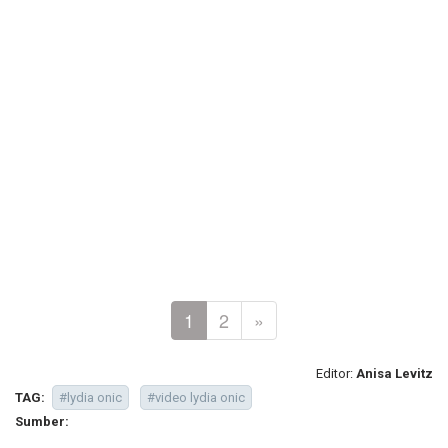
1
2
»
Editor:
Anisa Levitz
TAG:
#lydia onic
#video lydia onic
Sumber: