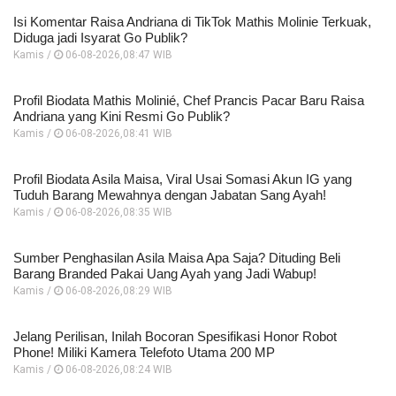
Isi Komentar Raisa Andriana di TikTok Mathis Molinie Terkuak,
Diduga jadi Isyarat Go Publik?
Kamis /
06-08-2026,08:47 WIB
Profil Biodata Mathis Molinié, Chef Prancis Pacar Baru Raisa
Andriana yang Kini Resmi Go Publik?
Kamis /
06-08-2026,08:41 WIB
Profil Biodata Asila Maisa, Viral Usai Somasi Akun IG yang
Tuduh Barang Mewahnya dengan Jabatan Sang Ayah!
Kamis /
06-08-2026,08:35 WIB
Sumber Penghasilan Asila Maisa Apa Saja? Dituding Beli
Barang Branded Pakai Uang Ayah yang Jadi Wabup!
Kamis /
06-08-2026,08:29 WIB
Jelang Perilisan, Inilah Bocoran Spesifikasi Honor Robot
Phone! Miliki Kamera Telefoto Utama 200 MP
Kamis /
06-08-2026,08:24 WIB