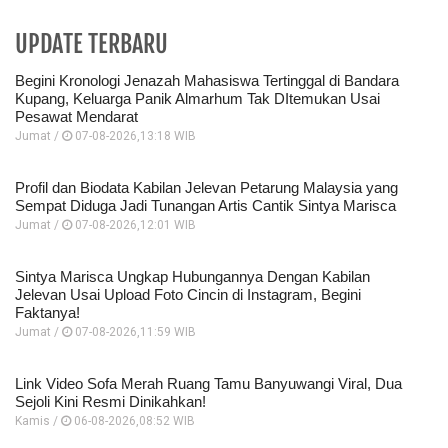
UPDATE TERBARU
Begini Kronologi Jenazah Mahasiswa Tertinggal di Bandara
Kupang, Keluarga Panik Almarhum Tak DItemukan Usai
Pesawat Mendarat
Jumat /
07-08-2026,13:18 WIB
Profil dan Biodata Kabilan Jelevan Petarung Malaysia yang
Sempat Diduga Jadi Tunangan Artis Cantik Sintya Marisca
Jumat /
07-08-2026,12:01 WIB
Sintya Marisca Ungkap Hubungannya Dengan Kabilan
Jelevan Usai Upload Foto Cincin di Instagram, Begini
Faktanya!
Jumat /
07-08-2026,11:59 WIB
Link Video Sofa Merah Ruang Tamu Banyuwangi Viral, Dua
Sejoli Kini Resmi Dinikahkan!
Kamis /
06-08-2026,08:52 WIB