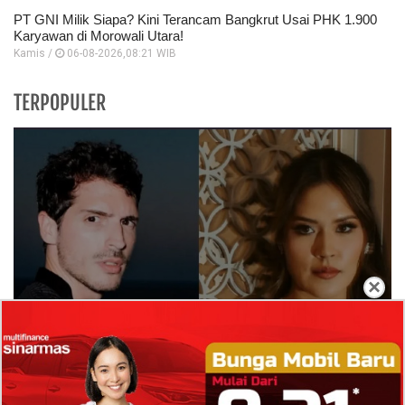
PT GNI Milik Siapa? Kini Terancam Bangkrut Usai PHK 1.900
Karyawan di Morowali Utara!
Kamis /
06-08-2026,08:21 WIB
TERPOPULER
×
Isi Komentar Raisa Andriana di TikTok Mathis
Molinie Terkuak, Diduga jadi Isyarat Go
Publik?