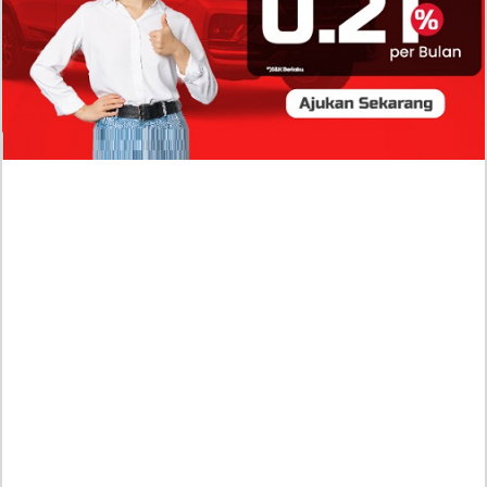
Profil Biodata Mathis Molinié, Chef Prancis Pacar
Baru Raisa Andriana yang Kini Resmi Go Publik?
Sumber Penghasilan Asila Maisa Apa Saja? Dituding
Beli Barang Branded Pakai Uang Ayah yang Jadi
Wabup!
Dugaan Bullying: Siswa MTs Pati Kehilangan 2 Jari,
Intip Dua Versi Kronologinya
Isu Reshuffle Kabinet Prabowo Menguat, Faktor Ini
Diduga jadi Penentu Perubahan Pengurusan!
Profil Harits Muhammad Albar: Suami Nabila Gardena
yang Punya Karier Mentereng Sang Ahli Keuangan di
Firma Konsultan Global
Dea Arranoya Kuliah Dimana? Pamer UKT Koas
Puluhan Juta Hingga Sering Liburan Eropa!