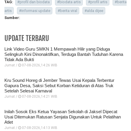
TAG:
#profil dan biodata
#biodata artis
#profil artis
#berita
artis
#informasi update
#berita viral
#alda dijee
Sumber:
UPDATE TERBARU
Link Video Guru SMKN 1 Mempawah Hilir yang Diduga
Selingkuh Kini Dinonaktifkan, Terduga Bantah Tuduhan Karena
Tidak Ada Bukti
Jumat /
07-08-2026,14:26 WIB
Kru Sound Horeg di Jember Tewas Usai Kepala Terbentur
Gapura Desa, Saksi Sebut Korban Ketiduran di Atas Truk
Setelah Selesai Karnaval
Jumat /
07-08-2026,14:21 WIB
Inilah Sosok Eks Ketua Yayasan Sekolah di Jaksel Dipecat
Usai Ditemukan Ratusan Senjata Digunakan Untuk Pelatihan
Atlet
Jumat /
07-08-2026,14:13 WIB