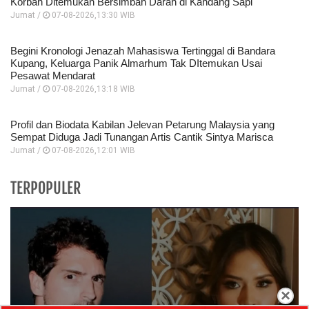
Korban Ditemukan Bersimbah Darah di Kandang Sapi
Jumat /
07-08-2026,13:30 WIB
Begini Kronologi Jenazah Mahasiswa Tertinggal di Bandara
Kupang, Keluarga Panik Almarhum Tak DItemukan Usai
Pesawat Mendarat
Jumat /
07-08-2026,13:18 WIB
Profil dan Biodata Kabilan Jelevan Petarung Malaysia yang
Sempat Diduga Jadi Tunangan Artis Cantik Sintya Marisca
Jumat /
07-08-2026,12:01 WIB
TERPOPULER
×