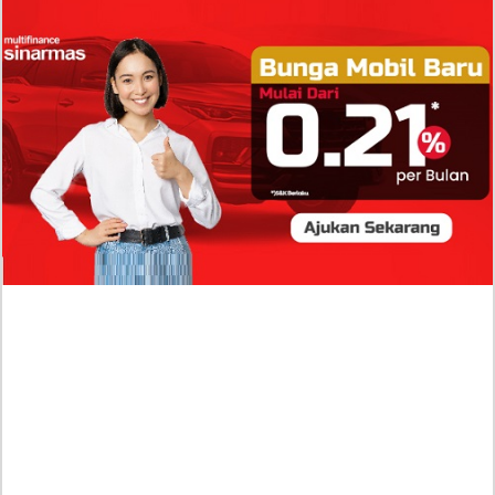
Isi Komentar Raisa Andriana di TikTok Mathis
Molinie Terkuak, Diduga jadi Isyarat Go
Publik?
Profil Biodata Mathis Molinié, Chef Prancis Pacar
Baru Raisa Andriana yang Kini Resmi Go Publik?
Sumber Penghasilan Asila Maisa Apa Saja? Dituding
Beli Barang Branded Pakai Uang Ayah yang Jadi
Wabup!
Dugaan Bullying: Siswa MTs Pati Kehilangan 2 Jari,
Intip Dua Versi Kronologinya
Isu Reshuffle Kabinet Prabowo Menguat, Faktor Ini
Diduga jadi Penentu Perubahan Pengurusan!