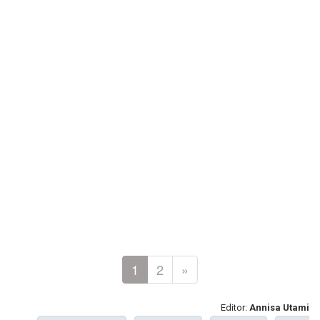
1
2
»
Editor:
Annisa Utami