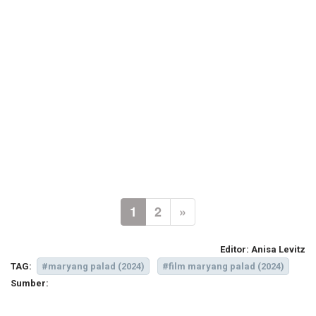
1
2
»
Editor:
Anisa Levitz
TAG:
#maryang palad (2024)
#film maryang palad (2024)
Sumber: