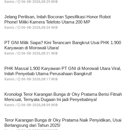
Kamis /
06-08-2026,08:29 WIB
Jelang Perilisan, Inilah Bocoran Spesifikasi Honor Robot
Phone! Miliki Kamera Telefoto Utama 200 MP
Kamis /
06-08-2026,08:24 WIB
PT GNI Milik Siapa? Kini Terancam Bangkrut Usai PHK 1.900
Karyawan di Morowali Utara!
Kamis /
06-08-2026,08:21 WIB
PHK Massal 1.900 Karyawan PT GNI di Morowali Utara Viral,
Inilah Penyebab Utama Perusahaan Bangkrut!
Kamis /
06-08-2026,08:17 WIB
Kronologi Teror Karangan Bunga dr Oky Pratama Berisi Fitnah
Mencuat, Ternyata Dugaan Ini jadi Penyebabnya!
Kamis /
06-08-2026,08:09 WIB
Teror Karangan Bunga dr Oky Pratama Naik Penyidikan, Usai
Berlangsung dari Tahun 2025!