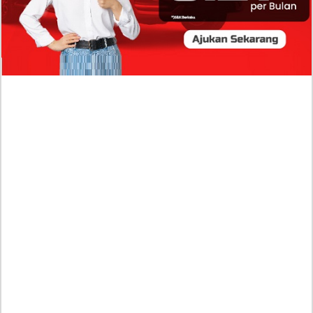
Sumber Penghasilan Asila Maisa Apa Saja? Dituding
Beli Barang Branded Pakai Uang Ayah yang Jadi
Wabup!
Dugaan Bullying: Siswa MTs Pati Kehilangan 2 Jari,
Intip Dua Versi Kronologinya
Isu Reshuffle Kabinet Prabowo Menguat, Faktor Ini
Diduga jadi Penentu Perubahan Pengurusan!
Profil Harits Muhammad Albar: Suami Nabila Gardena
yang Punya Karier Mentereng Sang Ahli Keuangan di
Firma Konsultan Global
Dea Arranoya Kuliah Dimana? Pamer UKT Koas
Puluhan Juta Hingga Sering Liburan Eropa!