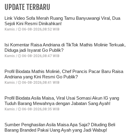
UPDATE TERBARU
Link Video Sofa Merah Ruang Tamu Banyuwangi Viral, Dua
Sejoli Kini Resmi Dinikahkan!
Kamis /
06-08-2026,08:52 WIB
Isi Komentar Raisa Andriana di TikTok Mathis Molinie Terkuak,
Diduga jadi Isyarat Go Publik?
Kamis /
06-08-2026,08:47 WIB
Profil Biodata Mathis Molinié, Chef Prancis Pacar Baru Raisa
Andriana yang Kini Resmi Go Publik?
Kamis /
06-08-2026,08:41 WIB
Profil Biodata Asila Maisa, Viral Usai Somasi Akun IG yang
Tuduh Barang Mewahnya dengan Jabatan Sang Ayah!
Kamis /
06-08-2026,08:35 WIB
Sumber Penghasilan Asila Maisa Apa Saja? Dituding Beli
Barang Branded Pakai Uang Ayah yang Jadi Wabup!