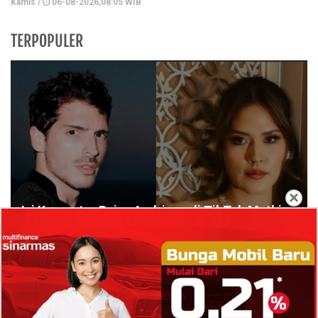
Kamis /
06-08-2026,08:05 WIB
TERPOPULER
×
Isi Komentar Raisa Andriana di TikTok Mathis
Molinie Terkuak, Diduga jadi Isyarat Go
Publik?
Profil Biodata Mathis Molinié, Chef Prancis Pacar
Baru Raisa Andriana yang Kini Resmi Go Publik?