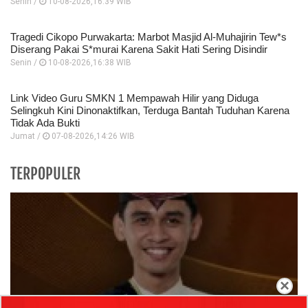
Senin /
10-08-2026,16:39 WIB
Tragedi Cikopo Purwakarta: Marbot Masjid Al-Muhajirin Tew*s
Diserang Pakai S*murai Karena Sakit Hati Sering Disindir
Senin /
10-08-2026,16:38 WIB
Link Video Guru SMKN 1 Mempawah Hilir yang Diduga
Selingkuh Kini Dinonaktifkan, Terduga Bantah Tuduhan Karena
Tidak Ada Bukti
Jumat /
07-08-2026,14:26 WIB
TERPOPULER
×