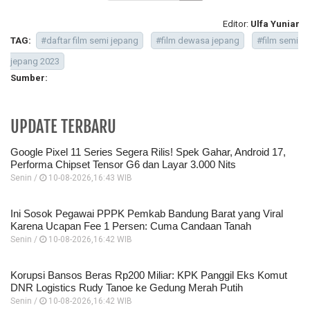
Editor:
Ulfa Yuniar
TAG:
#daftar film semi jepang
#film dewasa jepang
#film semi
jepang 2023
Sumber:
UPDATE TERBARU
Google Pixel 11 Series Segera Rilis! Spek Gahar, Android 17,
Performa Chipset Tensor G6 dan Layar 3.000 Nits
Senin /
10-08-2026,16:43 WIB
Ini Sosok Pegawai PPPK Pemkab Bandung Barat yang Viral
Karena Ucapan Fee 1 Persen: Cuma Candaan Tanah
Senin /
10-08-2026,16:42 WIB
Korupsi Bansos Beras Rp200 Miliar: KPK Panggil Eks Komut
DNR Logistics Rudy Tanoe ke Gedung Merah Putih
Senin /
10-08-2026,16:42 WIB