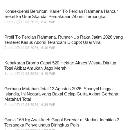
Konsekuensi Beruntun: Karier Tio Ferdian Rahmana Hancur
Seketika Usai Skandal Pemaksaan Aborsi Terbongkar
Senin /
10-08-2026,16:41 WIB
Profil Tio Ferdian Rahmana, Runner-Up Raka Jatim 2026 yang
Terseret Kasus Aborsi Terancam Dicopot Usai Viral
Senin /
10-08-2026,16:40 WIB
Kebakaran Bromo Capai 520 Hektar: Akses Wisata Ditutup
Total Akibat Amukan Jago Merah
Senin /
10-08-2026,16:40 WIB
Gerhana Matahari Total 12 Agustus 2026: Spanyol hingga
Islandia, Ini Negara yang Bakal Gelap Gulita Akibat Gerhana
Matahari Total
Senin /
10-08-2026,16:39 WIB
Ganja 169 Kg Asal Aceh Gagal Beredar di Medan, Identitas 3
Tersangka Penyelundup Diringkus Polisi