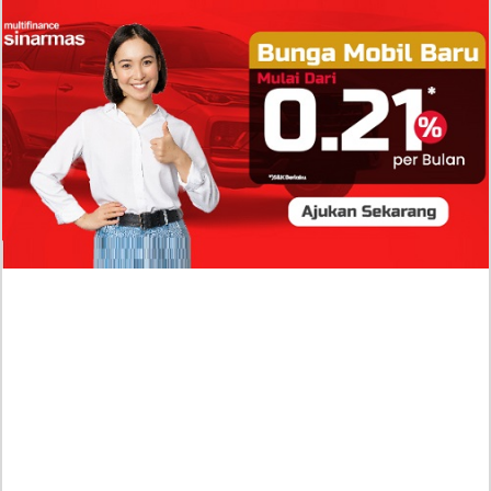
Profil Tio Ferdian Rahmana, Runner-Up Raka
Jatim 2026 yang Terseret Kasus Aborsi
Terancam Dicopot Usai Viral
Isi Komentar Raisa Andriana di TikTok Mathis Molinie
Terkuak, Diduga jadi Isyarat Go Publik?
Profil Biodata Mathis Molinié, Chef Prancis Pacar
Baru Raisa Andriana yang Kini Resmi Go Publik?
Sumber Penghasilan Asila Maisa Apa Saja? Dituding
Beli Barang Branded Pakai Uang Ayah yang Jadi
Wabup!
Dugaan Bullying: Siswa MTs Pati Kehilangan 2 Jari,
Intip Dua Versi Kronologinya