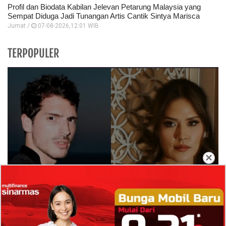
Profil dan Biodata Kabilan Jelevan Petarung Malaysia yang
Sempat Diduga Jadi Tunangan Artis Cantik Sintya Marisca
Jumat /
07-08-2026,12:01 WIB
TERPOPULER
×
Isi Komentar Raisa Andriana di TikTok Mathis
Molinie Terkuak, Diduga jadi Isyarat Go
Publik?