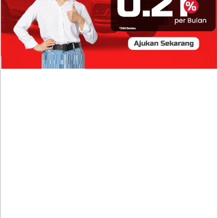
Profil Biodata Mathis Molinié, Chef Prancis Pacar
Baru Raisa Andriana yang Kini Resmi Go Publik?
Sumber Penghasilan Asila Maisa Apa Saja? Dituding
Beli Barang Branded Pakai Uang Ayah yang Jadi
Wabup!
Dugaan Bullying: Siswa MTs Pati Kehilangan 2 Jari,
Intip Dua Versi Kronologinya
Isu Reshuffle Kabinet Prabowo Menguat, Faktor Ini
Diduga jadi Penentu Perubahan Pengurusan!
Profil Harits Muhammad Albar: Suami Nabila Gardena
yang Punya Karier Mentereng Sang Ahli Keuangan di
Firma Konsultan Global
Dea Arranoya Kuliah Dimana? Pamer UKT Koas
Puluhan Juta Hingga Sering Liburan Eropa!