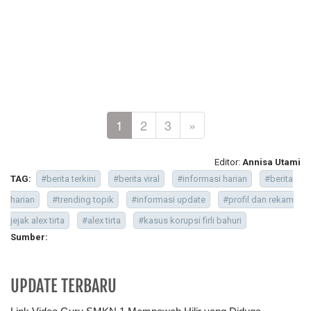
1
2
3
»
Editor:
Annisa Utami
TAG:
#berita terkini
#berita viral
#informasi harian
#berita
harian
#trending topik
#informasi update
#profil dan rekam
jejak alex tirta
#alex tirta
#kasus korupsi firli bahuri
Sumber:
UPDATE TERBARU