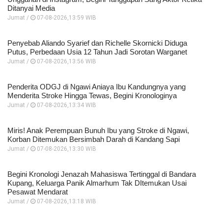
Ditanyai Media
Jumat /
07-08-2026,13:59 WIB
Penyebab Aliando Syarief dan Richelle Skornicki Diduga
Putus, Perbedaan Usia 12 Tahun Jadi Sorotan Warganet
Jumat /
07-08-2026,13:56 WIB
Penderita ODGJ di Ngawi Aniaya Ibu Kandungnya yang
Menderita Stroke Hingga Tewas, Begini Kronologinya
Jumat /
07-08-2026,13:34 WIB
Miris! Anak Perempuan Bunuh Ibu yang Stroke di Ngawi,
Korban Ditemukan Bersimbah Darah di Kandang Sapi
Jumat /
07-08-2026,13:30 WIB
Begini Kronologi Jenazah Mahasiswa Tertinggal di Bandara
Kupang, Keluarga Panik Almarhum Tak DItemukan Usai
Pesawat Mendarat
Jumat /
07-08-2026,13:18 WIB