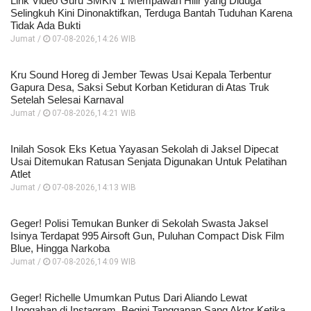
Link Video Guru SMKN 1 Mempawah Hilir yang Diduga
Selingkuh Kini Dinonaktifkan, Terduga Bantah Tuduhan Karena
Tidak Ada Bukti
Jumat /
07-08-2026,14:26 WIB
Kru Sound Horeg di Jember Tewas Usai Kepala Terbentur
Gapura Desa, Saksi Sebut Korban Ketiduran di Atas Truk
Setelah Selesai Karnaval
Jumat /
07-08-2026,14:21 WIB
Inilah Sosok Eks Ketua Yayasan Sekolah di Jaksel Dipecat
Usai Ditemukan Ratusan Senjata Digunakan Untuk Pelatihan
Atlet
Jumat /
07-08-2026,14:13 WIB
Geger! Polisi Temukan Bunker di Sekolah Swasta Jaksel
Isinya Terdapat 995 Airsoft Gun, Puluhan Compact Disk Film
Blue, Hingga Narkoba
Jumat /
07-08-2026,14:09 WIB
Geger! Richelle Umumkan Putus Dari Aliando Lewat
Unggahan di Instagram, Begini Tanggapan Sang Aktor Ketika