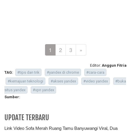
1
2
3
»
Editor:
Anggun Fitria
TAG:
#tips dan trik
#yandex di chrome
#cara-cara
#kemajuan teknologi
#akses yandex
#video yandex
#buka
situs yandex
#vpn yandex
Sumber:
UPDATE TERBARU
Link Video Sofa Merah Ruang Tamu Banyuwangi Viral, Dua