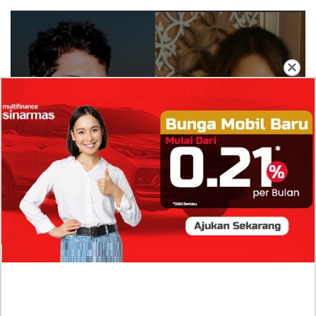
×
Isi Komentar Raisa Andriana di TikTok Mathis
Molinie Terkuak, Diduga jadi Isyarat Go
Publik?
Profil Biodata Mathis Molinié, Chef Prancis Pacar
Baru Raisa Andriana yang Kini Resmi Go Publik?
Sumber Penghasilan Asila Maisa Apa Saja? Dituding
Beli Barang Branded Pakai Uang Ayah yang Jadi