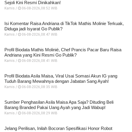
Sejoli Kini Resmi Dinikahkan!
Kamis /
06-08-2026,08:52 WIB
Isi Komentar Raisa Andriana di TikTok Mathis Molinie Terkuak,
Diduga jadi Isyarat Go Publik?
Kamis /
06-08-2026,08:47 WIB
Profil Biodata Mathis Molinié, Chef Prancis Pacar Baru Raisa
Andriana yang Kini Resmi Go Publik?
Kamis /
06-08-2026,08:41 WIB
Profil Biodata Asila Maisa, Viral Usai Somasi Akun IG yang
Tuduh Barang Mewahnya dengan Jabatan Sang Ayah!
Kamis /
06-08-2026,08:35 WIB
Sumber Penghasilan Asila Maisa Apa Saja? Dituding Beli
Barang Branded Pakai Uang Ayah yang Jadi Wabup!
Kamis /
06-08-2026,08:29 WIB
Jelang Perilisan, Inilah Bocoran Spesifikasi Honor Robot