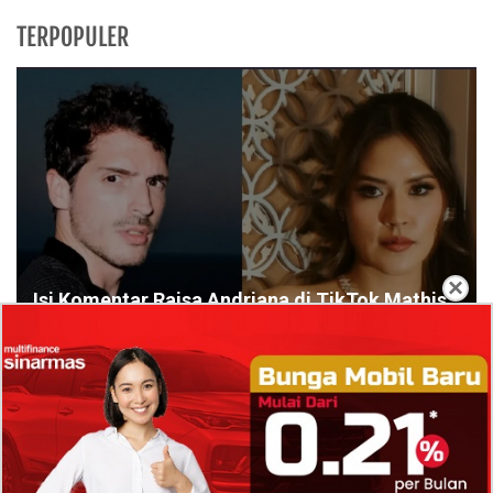
TERPOPULER
×
Isi Komentar Raisa Andriana di TikTok Mathis
Molinie Terkuak, Diduga jadi Isyarat Go
Publik?
Profil Biodata Mathis Molinié, Chef Prancis Pacar
Baru Raisa Andriana yang Kini Resmi Go Publik?
Sumber Penghasilan Asila Maisa Apa Saja? Dituding