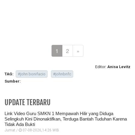
1
2
»
Editor:
Anisa Levitz
TAG:
#john bonifacio
#johnbnfc
Sumber:
UPDATE TERBARU
Link Video Guru SMKN 1 Mempawah Hilir yang Diduga
Selingkuh Kini Dinonaktifkan, Terduga Bantah Tuduhan Karena
Tidak Ada Bukti
Jumat /
07-08-2026,14:26 WIB