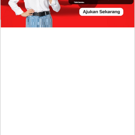
Beli Barang Branded Pakai Uang Ayah yang Jadi
Wabup!
Dugaan Bullying: Siswa MTs Pati Kehilangan 2 Jari,
Intip Dua Versi Kronologinya
Isu Reshuffle Kabinet Prabowo Menguat, Faktor Ini
Diduga jadi Penentu Perubahan Pengurusan!
Profil Harits Muhammad Albar: Suami Nabila Gardena
yang Punya Karier Mentereng Sang Ahli Keuangan di
Firma Konsultan Global
Dea Arranoya Kuliah Dimana? Pamer UKT Koas
Puluhan Juta Hingga Sering Liburan Eropa!