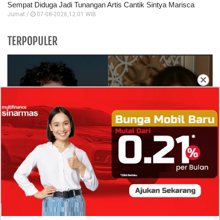
Sempat Diduga Jadi Tunangan Artis Cantik Sintya Marisca
Jumat /
07-08-2026,12:01 WIB
TERPOPULER
×
Isi Komentar Raisa Andriana di TikTok Mathis
Molinie Terkuak, Diduga jadi Isyarat Go
Publik?
Profil Biodata Mathis Molinié, Chef Prancis Pacar