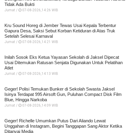
Tidak Ada Bukti
Jumat /
07-08-2026,14:26 WIB
Kru Sound Horeg di Jember Tewas Usai Kepala Terbentur
Gapura Desa, Saksi Sebut Korban Ketiduran di Atas Truk
Setelah Selesai Karnaval
Jumat /
07-08-2026,14:21 WIB
Inilah Sosok Eks Ketua Yayasan Sekolah di Jaksel Dipecat
Usai Ditemukan Ratusan Senjata Digunakan Untuk Pelatihan
Atlet
Jumat /
07-08-2026,14:13 WIB
Geger! Polisi Temukan Bunker di Sekolah Swasta Jaksel
Isinya Terdapat 995 Airsoft Gun, Puluhan Compact Disk Film
Blue, Hingga Narkoba
Jumat /
07-08-2026,14:09 WIB
Geger! Richelle Umumkan Putus Dari Aliando Lewat
Unggahan di Instagram, Begini Tanggapan Sang Aktor Ketika
Ditanyai Media