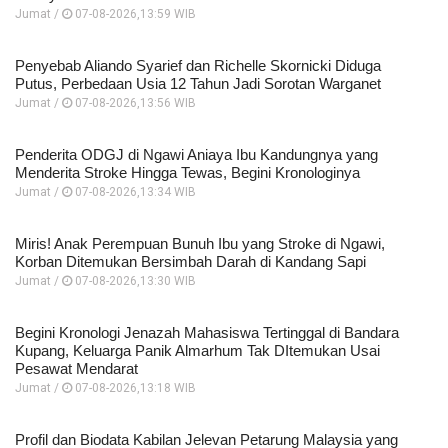
Jumat /
07-08-2026,13:59 WIB
Penyebab Aliando Syarief dan Richelle Skornicki Diduga
Putus, Perbedaan Usia 12 Tahun Jadi Sorotan Warganet
Jumat /
07-08-2026,13:56 WIB
Penderita ODGJ di Ngawi Aniaya Ibu Kandungnya yang
Menderita Stroke Hingga Tewas, Begini Kronologinya
Jumat /
07-08-2026,13:34 WIB
Miris! Anak Perempuan Bunuh Ibu yang Stroke di Ngawi,
Korban Ditemukan Bersimbah Darah di Kandang Sapi
Jumat /
07-08-2026,13:30 WIB
Begini Kronologi Jenazah Mahasiswa Tertinggal di Bandara
Kupang, Keluarga Panik Almarhum Tak DItemukan Usai
Pesawat Mendarat
Jumat /
07-08-2026,13:18 WIB
Profil dan Biodata Kabilan Jelevan Petarung Malaysia yang