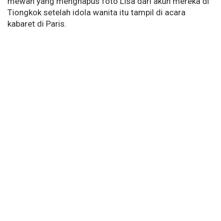
mewah yang menghapus foto Lisa dari akun mereka di
Tiongkok setelah idola wanita itu tampil di acara
kabaret di Paris.