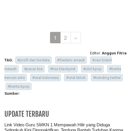
1
2
»
Editor:
Anggun Fitria
TAG:
#profil dan biodata
#frederic arnault
#ceo brand
mewah
#pacar lisa
#lisa blackpink
#idol kpop
#berita
kencan artis
#viral indonesia
#viral tiktok
#trending twitter
#berita kpop
Sumber:
UPDATE TERBARU
Link Video Guru SMKN 1 Mempawah Hilir yang Diduga
Selingkuh Kini Dinonaktifkan, Terduga Bantah Tuduhan Karena