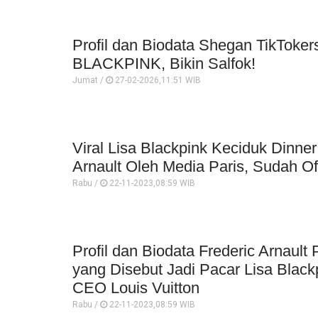
Profil dan Biodata Shegan TikTokers
BLACKPINK, Bikin Salfok!
Jumat /
27-02-2026,11:51 WIB
Viral Lisa Blackpink Keciduk Dinne
Arnault Oleh Media Paris, Sudah Off
Rabu /
22-11-2023,08:59 WIB
Profil dan Biodata Frederic Arnaul
yang Disebut Jadi Pacar Lisa Black
CEO Louis Vuitton
Rabu /
22-11-2023,08:59 WIB