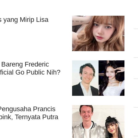
 yang Mirip Lisa
r Bareng Frederic
icial Go Public Nih?
t Pengusaha Prancis
pink, Ternyata Putra