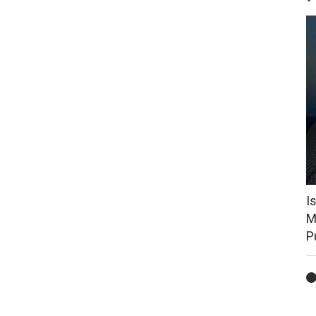
I
M
P