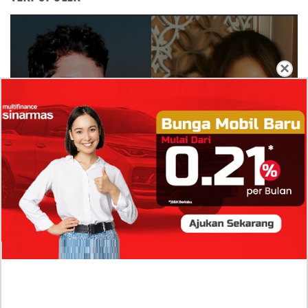
×
Isi Komentar Raisa Andriana di TikTok Mathis
Molinie Terkuak, Diduga jadi Isyarat Go
Publik?
Profil Biodata Mathis Molinié, Chef Prancis Pacar
Baru Raisa Andriana yang Kini Resmi Go Publik?
Sumber Penghasilan Asila Maisa Apa Saja? Dituding
Beli Barang Branded Pakai Uang Ayah yang Jadi