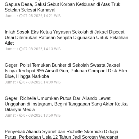
Gapura Desa, Saksi Sebut Korban Ketiduran di Atas Truk
Setelah Selesai Karnaval
Jumat /
07-08-2026,14:21 WIB
Inilah Sosok Eks Ketua Yayasan Sekolah di Jaksel Dipecat
Usai Ditemukan Ratusan Senjata Digunakan Untuk Pelatihan
Atlet
Jumat /
07-08-2026,14:13 WIB
Geger! Polisi Temukan Bunker di Sekolah Swasta Jaksel
Isinya Terdapat 995 Airsoft Gun, Puluhan Compact Disk Film
Blue, Hingga Narkoba
Jumat /
07-08-2026,14:09 WIB
Geger! Richelle Umumkan Putus Dari Aliando Lewat
Unggahan di Instagram, Begini Tanggapan Sang Aktor Ketika
Ditanyai Media
Jumat /
07-08-2026,13:59 WIB
Penyebab Aliando Syarief dan Richelle Skornicki Diduga
Putus, Perbedaan Usia 12 Tahun Jadi Sorotan Warganet