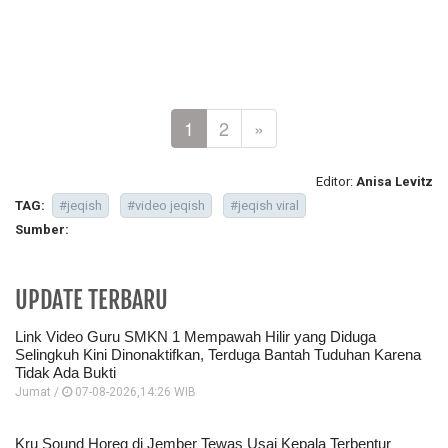
1
2
»
Editor:
Anisa Levitz
TAG:
#jeqish
#video jeqish
#jeqish viral
Sumber:
UPDATE TERBARU
Link Video Guru SMKN 1 Mempawah Hilir yang Diduga
Selingkuh Kini Dinonaktifkan, Terduga Bantah Tuduhan Karena
Tidak Ada Bukti
Jumat /
07-08-2026,14:26 WIB
Kru Sound Horeg di Jember Tewas Usai Kepala Terbentur