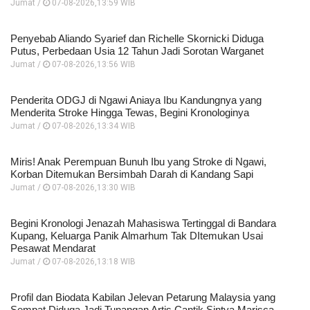
Jumat /
07-08-2026,13:59 WIB
Penyebab Aliando Syarief dan Richelle Skornicki Diduga
Putus, Perbedaan Usia 12 Tahun Jadi Sorotan Warganet
Jumat /
07-08-2026,13:56 WIB
Penderita ODGJ di Ngawi Aniaya Ibu Kandungnya yang
Menderita Stroke Hingga Tewas, Begini Kronologinya
Jumat /
07-08-2026,13:34 WIB
Miris! Anak Perempuan Bunuh Ibu yang Stroke di Ngawi,
Korban Ditemukan Bersimbah Darah di Kandang Sapi
Jumat /
07-08-2026,13:30 WIB
Begini Kronologi Jenazah Mahasiswa Tertinggal di Bandara
Kupang, Keluarga Panik Almarhum Tak DItemukan Usai
Pesawat Mendarat
Jumat /
07-08-2026,13:18 WIB
Profil dan Biodata Kabilan Jelevan Petarung Malaysia yang
Sempat Diduga Jadi Tunangan Artis Cantik Sintya Marisca