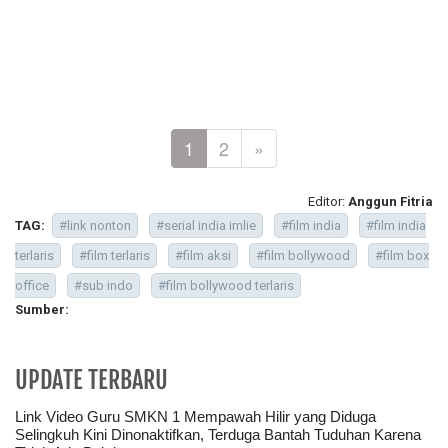
1
2
»
Editor:
Anggun Fitria
TAG:
#link nonton
#serial india imlie
#film india
#film india
terlaris
#film terlaris
#film aksi
#film bollywood
#film box
office
#sub indo
#film bollywood terlaris
Sumber:
UPDATE TERBARU
Link Video Guru SMKN 1 Mempawah Hilir yang Diduga
Selingkuh Kini Dinonaktifkan, Terduga Bantah Tuduhan Karena