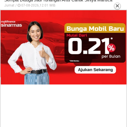
×
Jumat /
07-08-2026,12:01 WIB
TERPOPULER
Isi Komentar Raisa Andriana di TikTok Mathis
Molinie Terkuak, Diduga jadi Isyarat Go
Publik?
Profil Biodata Mathis Molinié, Chef Prancis Pacar
Baru Raisa Andriana yang Kini Resmi Go Publik?