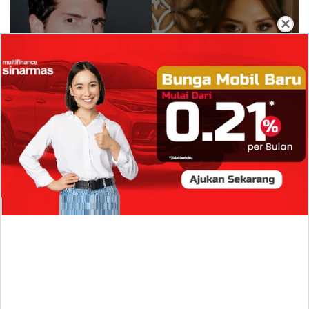
×
Isi Komentar Raisa Andriana di TikTok Mathis
Molinie Terkuak, Diduga jadi Isyarat Go
Publik?
Profil Biodata Mathis Molinié, Chef Prancis Pacar
Baru Raisa Andriana yang Kini Resmi Go Publik?
Sumber Penghasilan Asila Maisa Apa Saja? Dituding
Beli Barang Branded Pakai Uang Ayah yang Jadi
Wabup!
Dugaan Bullying: Siswa MTs Pati Kehilangan 2 Jari,
Intip Dua Versi Kronologinya