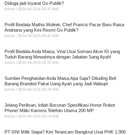
Diduga jadi Isyarat Go Publik?
Kamis /
06-08-2026,08:47 WIB
Profil Biodata Mathis Molinié, Chef Prancis Pacar Baru Raisa
Andriana yang Kini Resmi Go Publik?
Kamis /
06-08-2026,08:41 WIB
Profil Biodata Asila Maisa, Viral Usai Somasi Akun IG yang
Tuduh Barang Mewahnya dengan Jabatan Sang Ayah!
Kamis /
06-08-2026,08:35 WIB
Sumber Penghasilan Asila Maisa Apa Saja? Dituding Beli
Barang Branded Pakai Uang Ayah yang Jadi Wabup!
Kamis /
06-08-2026,08:29 WIB
Jelang Perilisan, Inilah Bocoran Spesifikasi Honor Robot
Phone! Miliki Kamera Telefoto Utama 200 MP
Kamis /
06-08-2026,08:24 WIB
PT GNI Milik Siapa? Kini Terancam Bangkrut Usai PHK 1.900