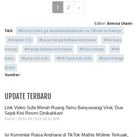
1
2
»
Editor:
Annisa Utami
TAG:
#kimi no koto ga daidaidaidaidaisuki na 100-nin no kanojo
#chapter 113
#baca manga bahasa indonesia
#link baca
manga
#manga bahasa indonesia
#baca manga
#link
baca
#baca sub indo
#link baca sub indo
#baca manga
gratis
Sumber:
UPDATE TERBARU
Link Video Sofa Merah Ruang Tamu Banyuwangi Viral, Dua
Sejoli Kini Resmi Dinikahkan!
Kamis /
06-08-2026,08:52 WIB
Isi Komentar Raisa Andriana di TikTok Mathis Molinie Terkuak,