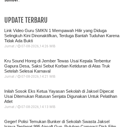
Sumber:
UPDATE TERBARU
Link Video Guru SMKN 1 Mempawah Hilir yang Diduga
Selingkuh Kini Dinonaktifkan, Terduga Bantah Tuduhan Karena
Tidak Ada Bukti
Jumat /
07-08-2026,14:26 WIB
Kru Sound Horeg di Jember Tewas Usai Kepala Terbentur
Gapura Desa, Saksi Sebut Korban Ketiduran di Atas Truk
Setelah Selesai Karnaval
Jumat /
07-08-2026,14:21 WIB
Inilah Sosok Eks Ketua Yayasan Sekolah di Jaksel Dipecat
Usai Ditemukan Ratusan Senjata Digunakan Untuk Pelatihan
Atlet
Jumat /
07-08-2026,14:13 WIB
Geger! Polisi Temukan Bunker di Sekolah Swasta Jaksel
Isinya Terdapat 995 Airsoft Gun, Puluhan Compact Disk Film