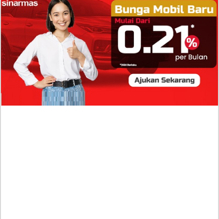
Isi Komentar Raisa Andriana di TikTok Mathis
Molinie Terkuak, Diduga jadi Isyarat Go
Publik?
Profil Biodata Mathis Molinié, Chef Prancis Pacar
Baru Raisa Andriana yang Kini Resmi Go Publik?
Sumber Penghasilan Asila Maisa Apa Saja? Dituding
Beli Barang Branded Pakai Uang Ayah yang Jadi
Wabup!
Dugaan Bullying: Siswa MTs Pati Kehilangan 2 Jari,
Intip Dua Versi Kronologinya
Isu Reshuffle Kabinet Prabowo Menguat, Faktor Ini
Diduga jadi Penentu Perubahan Pengurusan!
Profil Harits Muhammad Albar: Suami Nabila Gardena
yang Punya Karier Mentereng Sang Ahli Keuangan di