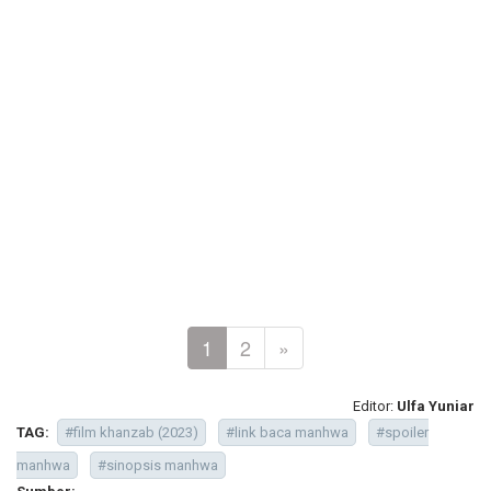
1
2
»
Editor:
Ulfa Yuniar
TAG:
#film khanzab (2023)
#link baca manhwa
#spoiler
manhwa
#sinopsis manhwa