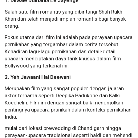
1. Dilwale Dulhania Le Jayenge
Salah satu film romantis yang dibintangi Shah Rukh
Khan dan telah menjadi impian romantis bagi banyak
orang.
Fokus utama dari film ini adalah pada perayaan upacara
pernikahan yang tergambar dalam cerita tersebut.
Kehadiran lagu-lagu pernikahan dan detail-detail
upacara menciptakan daya tarik khusus dalam film
Bollywood yang terkenal ini.
2. Yeh Jawaani Hai Deewani
Merupakan film yang sangat populer dengan jajaran
aktor ternama seperti Deepika Padukone dan Kalki
Koechelin. Film ini dengan sangat baik menonjolkan
pentingnya upacara pranikah dalam konteks pernikahan
India,
mulai dari lokasi prewedding di Chandigarh hingga
perayaan-upacara tradisional seperti haldi dan mehendi