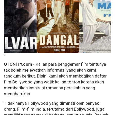
--
OTONITY.com
- Kalian para penggemar film tentunya
tak boleh melewatkan informasi yang akan kami
rangkum berikut. Disini kami akan membagikan daftar
film Bollywood yang wajib kalian tonton karena akan
memberikan inspirasi romansa pernikahan yang
mengharukan.
Tidak hanya Hollywood yang diminati oleh banyak
orang. Film-film India, terutama dari Bollywood, juga