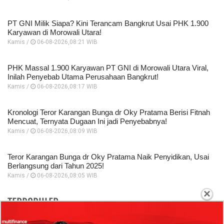
PT GNI Milik Siapa? Kini Terancam Bangkrut Usai PHK 1.900
Karyawan di Morowali Utara!
Kamis /
06-08-2026,08:21 WIB
PHK Massal 1.900 Karyawan PT GNI di Morowali Utara Viral,
Inilah Penyebab Utama Perusahaan Bangkrut!
Kamis /
06-08-2026,08:17 WIB
Kronologi Teror Karangan Bunga dr Oky Pratama Berisi Fitnah
Mencuat, Ternyata Dugaan Ini jadi Penyebabnya!
Kamis /
06-08-2026,08:09 WIB
Teror Karangan Bunga dr Oky Pratama Naik Penyidikan, Usai
Berlangsung dari Tahun 2025!
Kamis /
06-08-2026,08:05 WIB
×
TERPOPULER