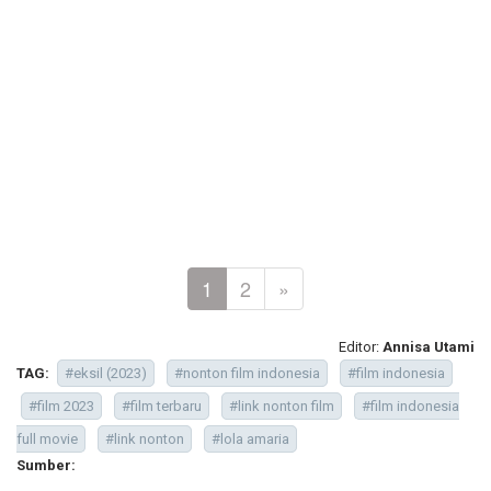
1
2
»
Editor:
Annisa Utami
TAG:
#eksil (2023)
#nonton film indonesia
#film indonesia
#film 2023
#film terbaru
#link nonton film
#film indonesia
full movie
#link nonton
#lola amaria
Sumber: