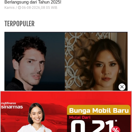
Berlangsung dari Tahun 2025!
Kamis /
06-08-2026,08:05 WIB
TERPOPULER
×
Isi Komentar Raisa Andriana di TikTok Mathis
Molinie Terkuak, Diduga jadi Isyarat Go
Publik?
Profil Biodata Mathis Molinié, Chef Prancis Pacar