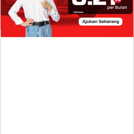
Baru Raisa Andriana yang Kini Resmi Go Publik?
Sumber Penghasilan Asila Maisa Apa Saja? Dituding
Beli Barang Branded Pakai Uang Ayah yang Jadi
Wabup!
Dugaan Bullying: Siswa MTs Pati Kehilangan 2 Jari,
Intip Dua Versi Kronologinya
Isu Reshuffle Kabinet Prabowo Menguat, Faktor Ini
Diduga jadi Penentu Perubahan Pengurusan!
Profil Harits Muhammad Albar: Suami Nabila Gardena
yang Punya Karier Mentereng Sang Ahli Keuangan di
Firma Konsultan Global
Dea Arranoya Kuliah Dimana? Pamer UKT Koas
Puluhan Juta Hingga Sering Liburan Eropa!