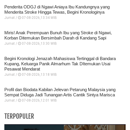
Penderita ODGJ di Ngawi Aniaya Ibu Kandungnya yang
Menderita Stroke Hingga Tewas, Begini Kronologinya
Jumat /
07-08-2026,13:34 WIB
Miris! Anak Perempuan Bunuh Ibu yang Stroke di Ngawi,
Korban Ditemukan Bersimbah Darah di Kandang Sapi
Jumat /
07-08-2026,13:30 WIB
Begini Kronologi Jenazah Mahasiswa Tertinggal di Bandara
Kupang, Keluarga Panik Almarhum Tak DItemukan Usai
Pesawat Mendarat
Jumat /
07-08-2026,13:18 WIB
Profil dan Biodata Kabilan Jelevan Petarung Malaysia yang
Sempat Diduga Jadi Tunangan Artis Cantik Sintya Marisca
Jumat /
07-08-2026,12:01 WIB
TERPOPULER