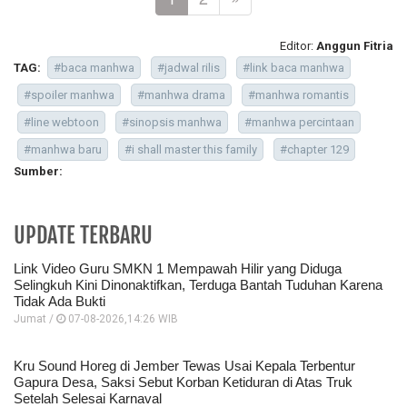
Editor:
Anggun Fitria
TAG:
#baca manhwa
#jadwal rilis
#link baca manhwa
#spoiler manhwa
#manhwa drama
#manhwa romantis
#line webtoon
#sinopsis manhwa
#manhwa percintaan
#manhwa baru
#i shall master this family
#chapter 129
Sumber:
UPDATE TERBARU
Link Video Guru SMKN 1 Mempawah Hilir yang Diduga
Selingkuh Kini Dinonaktifkan, Terduga Bantah Tuduhan Karena
Tidak Ada Bukti
Jumat /
07-08-2026,14:26 WIB
Kru Sound Horeg di Jember Tewas Usai Kepala Terbentur
Gapura Desa, Saksi Sebut Korban Ketiduran di Atas Truk
Setelah Selesai Karnaval