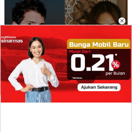
×
Isi Komentar Raisa Andriana di TikTok Mathis
Molinie Terkuak, Diduga jadi Isyarat Go
Publik?
Profil Biodata Mathis Molinié, Chef Prancis Pacar
Baru Raisa Andriana yang Kini Resmi Go Publik?
Sumber Penghasilan Asila Maisa Apa Saja? Dituding
Beli Barang Branded Pakai Uang Ayah yang Jadi
Wabup!