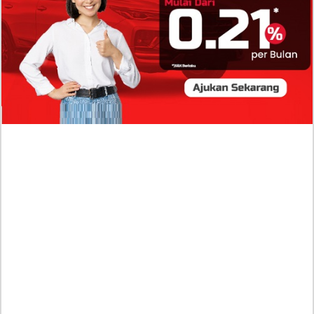
Profil Biodata Mathis Molinié, Chef Prancis Pacar
Baru Raisa Andriana yang Kini Resmi Go Publik?
Sumber Penghasilan Asila Maisa Apa Saja? Dituding
Beli Barang Branded Pakai Uang Ayah yang Jadi
Wabup!
Dugaan Bullying: Siswa MTs Pati Kehilangan 2 Jari,
Intip Dua Versi Kronologinya
Isu Reshuffle Kabinet Prabowo Menguat, Faktor Ini
Diduga jadi Penentu Perubahan Pengurusan!
Profil Harits Muhammad Albar: Suami Nabila Gardena
yang Punya Karier Mentereng Sang Ahli Keuangan di
Firma Konsultan Global
Dea Arranoya Kuliah Dimana? Pamer UKT Koas