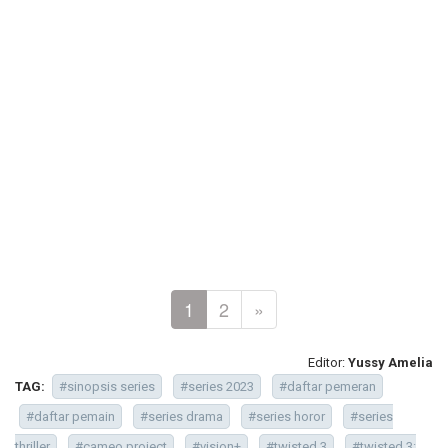
1
2
»
Editor:
Yussy Amelia
TAG:
#sinopsis series
#series 2023
#daftar pemeran
#daftar pemain
#series drama
#series horor
#series
thriller
#cameo project
#vision+
#twisted 3
#twisted 3: