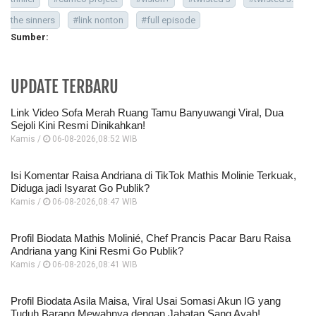
the sinners
#link nonton
#full episode
Sumber:
UPDATE TERBARU
Link Video Sofa Merah Ruang Tamu Banyuwangi Viral, Dua
Sejoli Kini Resmi Dinikahkan!
Kamis /
06-08-2026,08:52 WIB
Isi Komentar Raisa Andriana di TikTok Mathis Molinie Terkuak,
Diduga jadi Isyarat Go Publik?
Kamis /
06-08-2026,08:47 WIB
Profil Biodata Mathis Molinié, Chef Prancis Pacar Baru Raisa
Andriana yang Kini Resmi Go Publik?
Kamis /
06-08-2026,08:41 WIB
Profil Biodata Asila Maisa, Viral Usai Somasi Akun IG yang
Tuduh Barang Mewahnya dengan Jabatan Sang Ayah!