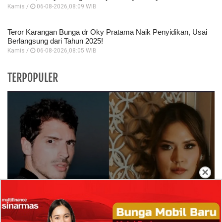
Kamis /
06-08-2026,08:09 WIB
Teror Karangan Bunga dr Oky Pratama Naik Penyidikan, Usai
Berlangsung dari Tahun 2025!
Kamis /
06-08-2026,08:05 WIB
TERPOPULER
×
Isi Komentar Raisa Andriana di TikTok Mathis
Molinie Terkuak, Diduga jadi Isyarat Go
Publik?