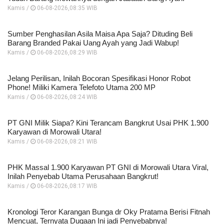
Kamis /
06-08-2026,08:35 WIB
Sumber Penghasilan Asila Maisa Apa Saja? Dituding Beli
Barang Branded Pakai Uang Ayah yang Jadi Wabup!
Kamis /
06-08-2026,08:29 WIB
Jelang Perilisan, Inilah Bocoran Spesifikasi Honor Robot
Phone! Miliki Kamera Telefoto Utama 200 MP
Kamis /
06-08-2026,08:24 WIB
PT GNI Milik Siapa? Kini Terancam Bangkrut Usai PHK 1.900
Karyawan di Morowali Utara!
Kamis /
06-08-2026,08:21 WIB
PHK Massal 1.900 Karyawan PT GNI di Morowali Utara Viral,
Inilah Penyebab Utama Perusahaan Bangkrut!
Kamis /
06-08-2026,08:17 WIB
Kronologi Teror Karangan Bunga dr Oky Pratama Berisi Fitnah
Mencuat, Ternyata Dugaan Ini jadi Penyebabnya!