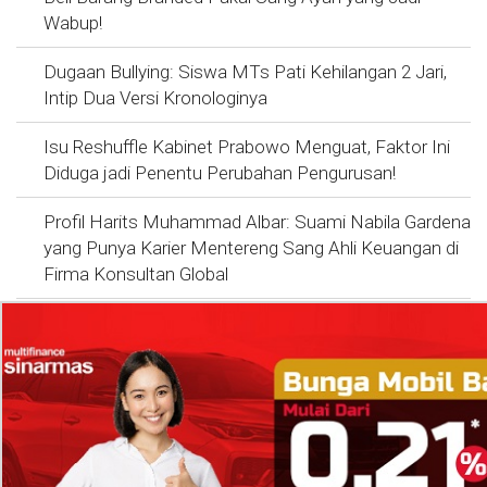
Wabup!
Dugaan Bullying: Siswa MTs Pati Kehilangan 2 Jari,
Intip Dua Versi Kronologinya
Isu Reshuffle Kabinet Prabowo Menguat, Faktor Ini
Diduga jadi Penentu Perubahan Pengurusan!
Profil Harits Muhammad Albar: Suami Nabila Gardena
yang Punya Karier Mentereng Sang Ahli Keuangan di
Firma Konsultan Global
Dea Arranoya Kuliah Dimana? Pamer UKT Koas
Puluhan Juta Hingga Sering Liburan Eropa!