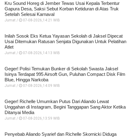
Kru Sound Horeg di Jember Tewas Usai Kepala Terbentur
Gapura Desa, Saksi Sebut Korban Ketiduran di Atas Truk
Setelah Selesai Karnaval
Jumat /
07-08-2026,14:21 WIB
Inilah Sosok Eks Ketua Yayasan Sekolah di Jaksel Dipecat
Usai Ditemukan Ratusan Senjata Digunakan Untuk Pelatihan
Atlet
Jumat /
07-08-2026,14:13 WIB
Geger! Polisi Temukan Bunker di Sekolah Swasta Jaksel
Isinya Terdapat 995 Airsoft Gun, Puluhan Compact Disk Film
Blue, Hingga Narkoba
Jumat /
07-08-2026,14:09 WIB
Geger! Richelle Umumkan Putus Dari Aliando Lewat
Unggahan di Instagram, Begini Tanggapan Sang Aktor Ketika
Ditanyai Media
Jumat /
07-08-2026,13:59 WIB
Penyebab Aliando Syarief dan Richelle Skornicki Diduga