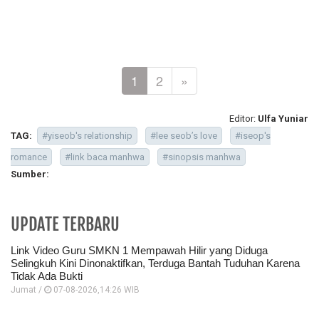
1
2
»
Editor:
Ulfa Yuniar
TAG:
#yiseob's relationship
#lee seob’s love
#iseop's
romance
#link baca manhwa
#sinopsis manhwa
Sumber:
UPDATE TERBARU
Link Video Guru SMKN 1 Mempawah Hilir yang Diduga
Selingkuh Kini Dinonaktifkan, Terduga Bantah Tuduhan Karena
Tidak Ada Bukti
Jumat /
07-08-2026,14:26 WIB