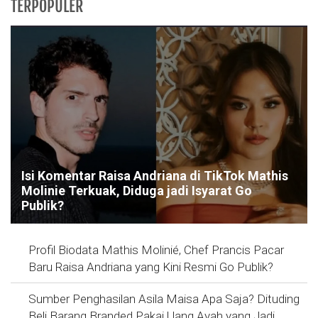
TERPOPULER
Isi Komentar Raisa Andriana di TikTok Mathis
Molinie Terkuak, Diduga jadi Isyarat Go
Publik?
Profil Biodata Mathis Molinié, Chef Prancis Pacar
Baru Raisa Andriana yang Kini Resmi Go Publik?
Sumber Penghasilan Asila Maisa Apa Saja? Dituding
Beli Barang Branded Pakai Uang Ayah yang Jadi