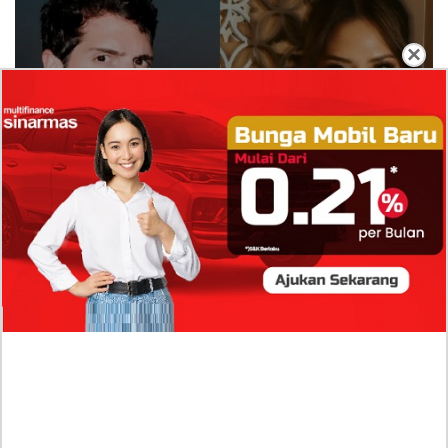
×
Isi Komentar Raisa Andriana di TikTok Mathis
Molinie Terkuak, Diduga jadi Isyarat Go
Publik?
Profil Biodata Mathis Molinié, Chef Prancis Pacar
Baru Raisa Andriana yang Kini Resmi Go Publik?
Sumber Penghasilan Asila Maisa Apa Saja? Dituding
Beli Barang Branded Pakai Uang Ayah yang Jadi
Wabup!
Dugaan Bullying: Siswa MTs Pati Kehilangan 2 Jari,