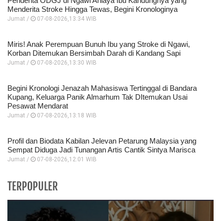
Penderita ODGJ di Ngawi Aniaya Ibu Kandungnya yang
Menderita Stroke Hingga Tewas, Begini Kronologinya
Jumat /
07-08-2026,13:34 WIB
Miris! Anak Perempuan Bunuh Ibu yang Stroke di Ngawi,
Korban Ditemukan Bersimbah Darah di Kandang Sapi
Jumat /
07-08-2026,13:30 WIB
Begini Kronologi Jenazah Mahasiswa Tertinggal di Bandara
Kupang, Keluarga Panik Almarhum Tak DItemukan Usai
Pesawat Mendarat
Jumat /
07-08-2026,13:18 WIB
Profil dan Biodata Kabilan Jelevan Petarung Malaysia yang
Sempat Diduga Jadi Tunangan Artis Cantik Sintya Marisca
Jumat /
07-08-2026,12:01 WIB
TERPOPULER