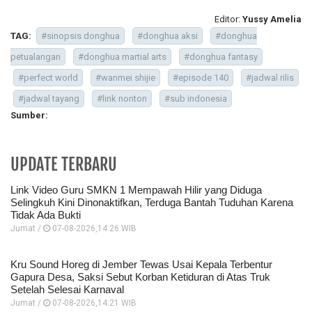
Editor:
Yussy Amelia
TAG:
#sinopsis donghua
#donghua aksi
#donghua
petualangan
#donghua martial arts
#donghua fantasy
#perfect world
#wanmei shijie
#episode 140
#jadwal rilis
#jadwal tayang
#link nonton
#sub indonesia
Sumber:
UPDATE TERBARU
Link Video Guru SMKN 1 Mempawah Hilir yang Diduga
Selingkuh Kini Dinonaktifkan, Terduga Bantah Tuduhan Karena
Tidak Ada Bukti
Jumat /
07-08-2026,14:26 WIB
Kru Sound Horeg di Jember Tewas Usai Kepala Terbentur
Gapura Desa, Saksi Sebut Korban Ketiduran di Atas Truk
Setelah Selesai Karnaval
Jumat /
07-08-2026,14:21 WIB