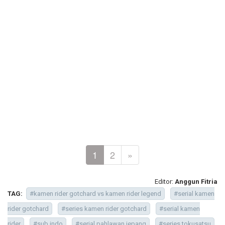
1
2
»
Editor:
Anggun Fitria
TAG:
#kamen rider gotchard vs kamen rider legend
#serial kamen
rider gotchard
#series kamen rider gotchard
#serial kamen
rider
#sub indo
#serial pahlawan jepang
#series tokusatsu