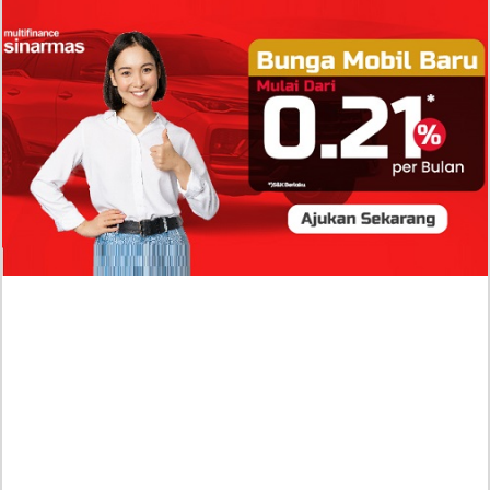
Isi Komentar Raisa Andriana di TikTok Mathis
Molinie Terkuak, Diduga jadi Isyarat Go
Publik?
Profil Biodata Mathis Molinié, Chef Prancis Pacar
Baru Raisa Andriana yang Kini Resmi Go Publik?
Sumber Penghasilan Asila Maisa Apa Saja? Dituding
Beli Barang Branded Pakai Uang Ayah yang Jadi
Wabup!
Dugaan Bullying: Siswa MTs Pati Kehilangan 2 Jari,
Intip Dua Versi Kronologinya
Isu Reshuffle Kabinet Prabowo Menguat, Faktor Ini
Diduga jadi Penentu Perubahan Pengurusan!