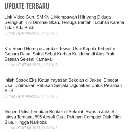
UPDATE TERBARU
Link Video Guru SMKN 1 Mempawah Hilir yang Diduga
Selingkuh Kini Dinonaktifkan, Terduga Bantah Tuduhan Karena
Tidak Ada Bukti
Jumat /
07-08-2026,14:26 WIB
Kru Sound Horeg di Jember Tewas Usai Kepala Terbentur
Gapura Desa, Saksi Sebut Korban Ketiduran di Atas Truk
Setelah Selesai Karnaval
Jumat /
07-08-2026,14:21 WIB
Inilah Sosok Eks Ketua Yayasan Sekolah di Jaksel Dipecat
Usai Ditemukan Ratusan Senjata Digunakan Untuk Pelatihan
Atlet
Jumat /
07-08-2026,14:13 WIB
Geger! Polisi Temukan Bunker di Sekolah Swasta Jaksel
Isinya Terdapat 995 Airsoft Gun, Puluhan Compact Disk Film
Blue, Hingga Narkoba
Jumat /
07-08-2026,14:09 WIB