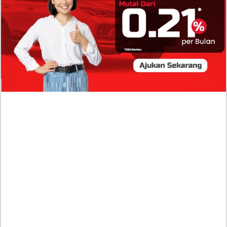
Profil Biodata Mathis Molinié, Chef Prancis Pacar
Baru Raisa Andriana yang Kini Resmi Go Publik?
Sumber Penghasilan Asila Maisa Apa Saja? Dituding
Beli Barang Branded Pakai Uang Ayah yang Jadi
Wabup!
Dugaan Bullying: Siswa MTs Pati Kehilangan 2 Jari,
Intip Dua Versi Kronologinya
Isu Reshuffle Kabinet Prabowo Menguat, Faktor Ini
Diduga jadi Penentu Perubahan Pengurusan!
Profil Harits Muhammad Albar: Suami Nabila Gardena
yang Punya Karier Mentereng Sang Ahli Keuangan di
Firma Konsultan Global