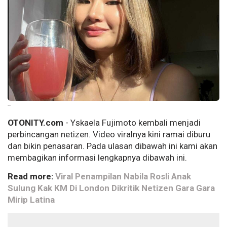
--
OTONITY.com
- Yskaela Fujimoto kembali menjadi
perbincangan netizen. Video viralnya kini ramai diburu
dan bikin penasaran. Pada ulasan dibawah ini kami akan
membagikan informasi lengkapnya dibawah ini.
Read more:
Viral Penampilan Nabila Rosli Anak
Sulung Kak KM Di London Dikritik Netizen Gara Gara
Mirip Latina