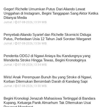
Geger! Richelle Umumkan Putus Dari Aliando Lewat
Unggahan di Instagram, Begini Tanggapan Sang Aktor Ketika
Ditanyai Media
Jumat /
07-08-2026,13:59 WIB
Penyebab Aliando Syarief dan Richelle Skornicki Diduga
Putus, Perbedaan Usia 12 Tahun Jadi Sorotan Warganet
Jumat /
07-08-2026,13:56 WIB
Penderita ODGJ di Ngawi Aniaya Ibu Kandungnya yang
Menderita Stroke Hingga Tewas, Begini Kronologinya
Jumat /
07-08-2026,13:34 WIB
Miris! Anak Perempuan Bunuh Ibu yang Stroke di Ngawi,
Korban Ditemukan Bersimbah Darah di Kandang Sapi
Jumat /
07-08-2026,13:30 WIB
Begini Kronologi Jenazah Mahasiswa Tertinggal di Bandara
Kupang, Keluarga Panik Almarhum Tak DItemukan Usai
Pesawat Mendarat