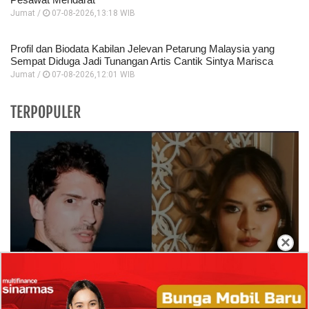
Jumat /
07-08-2026,13:18 WIB
Profil dan Biodata Kabilan Jelevan Petarung Malaysia yang
Sempat Diduga Jadi Tunangan Artis Cantik Sintya Marisca
Jumat /
07-08-2026,12:01 WIB
TERPOPULER
×
Isi Komentar Raisa Andriana di TikTok Mathis
Molinie Terkuak, Diduga jadi Isyarat Go
Publik?