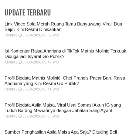
UPDATE TERBARU
Link Video Sofa Merah Ruang Tamu Banyuwangi Viral, Dua
Sejoli Kini Resmi Dinikahkan!
Kamis /
06-08-2026,08:52 WIB
Isi Komentar Raisa Andriana di TikTok Mathis Molinie Terkuak,
Diduga jadi Isyarat Go Publik?
Kamis /
06-08-2026,08:47 WIB
Profil Biodata Mathis Molinié, Chef Prancis Pacar Baru Raisa
Andriana yang Kini Resmi Go Publik?
Kamis /
06-08-2026,08:41 WIB
Profil Biodata Asila Maisa, Viral Usai Somasi Akun IG yang
Tuduh Barang Mewahnya dengan Jabatan Sang Ayah!
Kamis /
06-08-2026,08:35 WIB
Sumber Penghasilan Asila Maisa Apa Saja? Dituding Beli