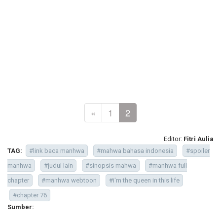
«
1
2
Editor:
Fitri Aulia
TAG:
#link baca manhwa
#mahwa bahasa indonesia
#spoiler
manhwa
#judul lain
#sinopsis mahwa
#manhwa full
chapter
#manhwa webtoon
#i'm the queen in this life
#chapter 76
Sumber: