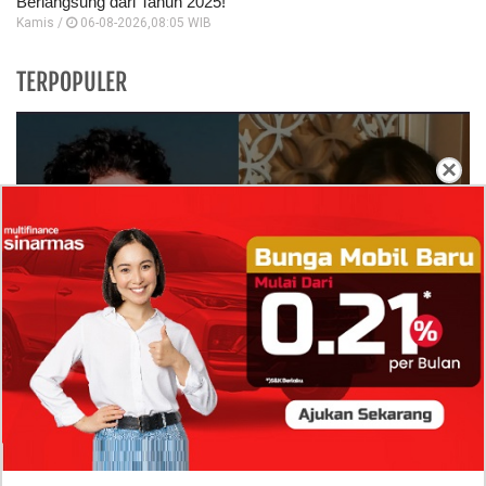
Berlangsung dari Tahun 2025!
Kamis /
06-08-2026,08:05 WIB
TERPOPULER
×
Isi Komentar Raisa Andriana di TikTok Mathis
Molinie Terkuak, Diduga jadi Isyarat Go
Publik?
Profil Biodata Mathis Molinié, Chef Prancis Pacar
Baru Raisa Andriana yang Kini Resmi Go Publik?