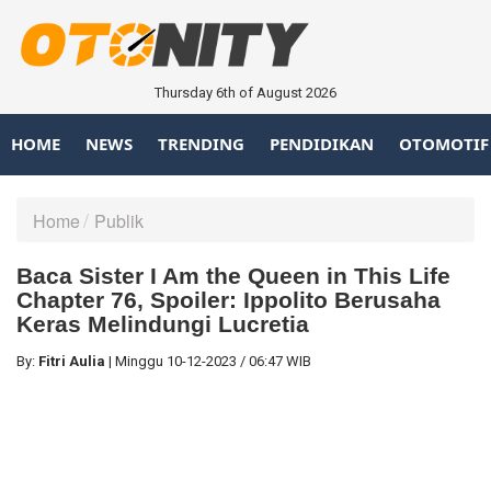
Thursday 6th of August 2026
HOME
NEWS
TRENDING
PENDIDIKAN
OTOMOTIF
Home
Publik
Baca Sister I Am the Queen in This Life
Chapter 76, Spoiler: Ippolito Berusaha
Keras Melindungi Lucretia
By:
Fitri Aulia
|
Minggu
10-12-2023
/
06:47 WIB