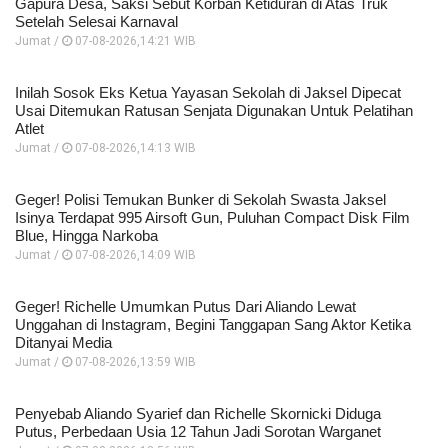
Gapura Desa, Saksi Sebut Korban Ketiduran di Atas Truk
Setelah Selesai Karnaval
Jumat /
07-08-2026,14:21 WIB
Inilah Sosok Eks Ketua Yayasan Sekolah di Jaksel Dipecat
Usai Ditemukan Ratusan Senjata Digunakan Untuk Pelatihan
Atlet
Jumat /
07-08-2026,14:13 WIB
Geger! Polisi Temukan Bunker di Sekolah Swasta Jaksel
Isinya Terdapat 995 Airsoft Gun, Puluhan Compact Disk Film
Blue, Hingga Narkoba
Jumat /
07-08-2026,14:09 WIB
Geger! Richelle Umumkan Putus Dari Aliando Lewat
Unggahan di Instagram, Begini Tanggapan Sang Aktor Ketika
Ditanyai Media
Jumat /
07-08-2026,13:59 WIB
Penyebab Aliando Syarief dan Richelle Skornicki Diduga
Putus, Perbedaan Usia 12 Tahun Jadi Sorotan Warganet