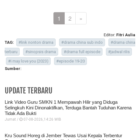
1
2
»
Editor:
Fitri Aulia
TAG:
#link nonton drama
#drama china sub indo
#drama china
terbaru
#sinopsis drama
#drama full episode
#jadwal rilis
#i may love you (2023)
#episode 19-20
Sumber:
UPDATE TERBARU
Link Video Guru SMKN 1 Mempawah Hilir yang Diduga
Selingkuh Kini Dinonaktifkan, Terduga Bantah Tuduhan Karena
Tidak Ada Bukti
Jumat /
07-08-2026,14:26 WIB
Kru Sound Horeg di Jember Tewas Usai Kepala Terbentur