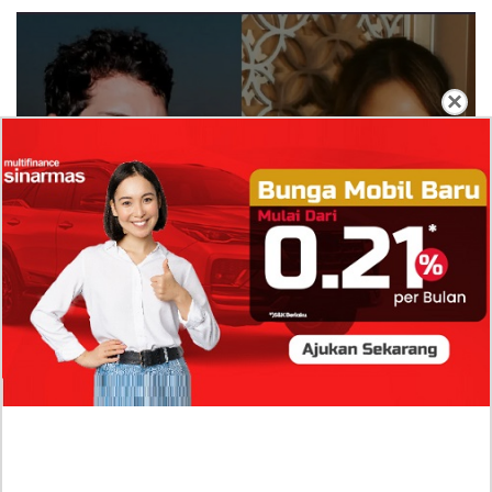
×
Isi Komentar Raisa Andriana di TikTok Mathis
Molinie Terkuak, Diduga jadi Isyarat Go
Publik?
Profil Biodata Mathis Molinié, Chef Prancis Pacar
Baru Raisa Andriana yang Kini Resmi Go Publik?
Sumber Penghasilan Asila Maisa Apa Saja? Dituding
Beli Barang Branded Pakai Uang Ayah yang Jadi
Wabup!