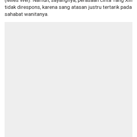
(Miles Wei). Namun, sayangnya, perasaan cinta Tang Xin
tidak direspons, karena sang atasan justru tertarik pada
sahabat wanitanya.