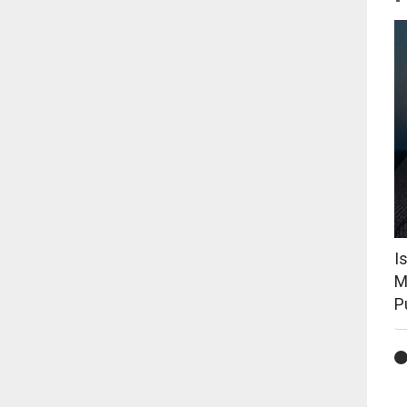
I
M
P