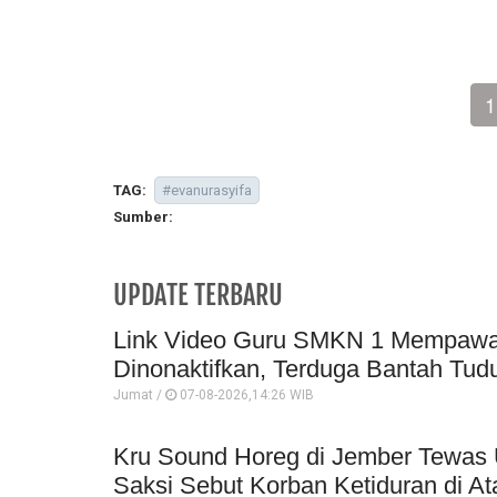
1
TAG:
#evanurasyifa
Sumber:
UPDATE TERBARU
Link Video Guru SMKN 1 Mempawah 
Dinonaktifkan, Terduga Bantah Tud
Jumat /
07-08-2026,14:26 WIB
Kru Sound Horeg di Jember Tewas 
Saksi Sebut Korban Ketiduran di At