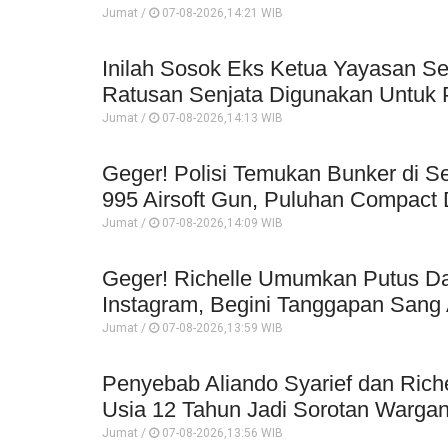
Jumat /
07-08-2026,14:21 WIB
Inilah Sosok Eks Ketua Yayasan Se
Ratusan Senjata Digunakan Untuk P
Jumat /
07-08-2026,14:13 WIB
Geger! Polisi Temukan Bunker di Se
995 Airsoft Gun, Puluhan Compact 
Jumat /
07-08-2026,14:09 WIB
Geger! Richelle Umumkan Putus Da
Instagram, Begini Tanggapan Sang 
Jumat /
07-08-2026,13:59 WIB
Penyebab Aliando Syarief dan Rich
Usia 12 Tahun Jadi Sorotan Wargan
Jumat /
07-08-2026,13:56 WIB