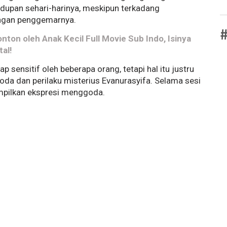
idupan sehari-harinya, meskipun terkadang
engan penggemarnya.
#
nton oleh Anak Kecil Full Movie Sub Indo, Isinya
al!
sensitif oleh beberapa orang, tetapi hal itu justru
da dan perilaku misterius Evanurasyifa. Selama sesi
ampilkan ekspresi menggoda.