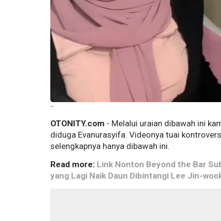
--
OTONITY.com
- Melalui uraian dibawah ini ka
diduga Evanurasyifa. Videonya tuai kontrovers
selengkapnya hanya dibawah ini.
Read more:
Link Nonton Beyond the Bar Su
yang Lagi Naik Daun Dibintangi Lee Jin-woo