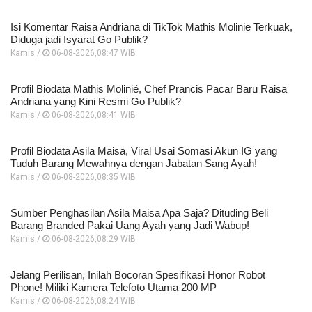
Isi Komentar Raisa Andriana di TikTok Mathis Molinie Terkuak,
Diduga jadi Isyarat Go Publik?
Kamis /
06-08-2026,08:47 WIB
Profil Biodata Mathis Molinié, Chef Prancis Pacar Baru Raisa
Andriana yang Kini Resmi Go Publik?
Kamis /
06-08-2026,08:41 WIB
Profil Biodata Asila Maisa, Viral Usai Somasi Akun IG yang
Tuduh Barang Mewahnya dengan Jabatan Sang Ayah!
Kamis /
06-08-2026,08:35 WIB
Sumber Penghasilan Asila Maisa Apa Saja? Dituding Beli
Barang Branded Pakai Uang Ayah yang Jadi Wabup!
Kamis /
06-08-2026,08:29 WIB
Jelang Perilisan, Inilah Bocoran Spesifikasi Honor Robot
Phone! Miliki Kamera Telefoto Utama 200 MP
Kamis /
06-08-2026,08:24 WIB