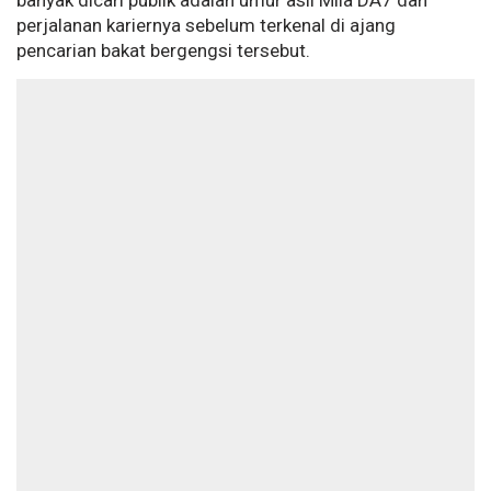
banyak dicari publik adalah umur asli Mila DA7 dan
perjalanan kariernya sebelum terkenal di ajang
pencarian bakat bergengsi tersebut.