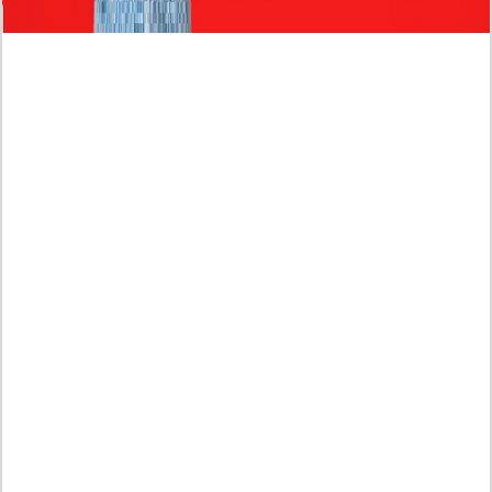
Dugaan Bullying: Siswa MTs Pati Kehilangan 2 Jari,
Intip Dua Versi Kronologinya
Isu Reshuffle Kabinet Prabowo Menguat, Faktor Ini
Diduga jadi Penentu Perubahan Pengurusan!
Profil Harits Muhammad Albar: Suami Nabila Gardena
yang Punya Karier Mentereng Sang Ahli Keuangan di
Firma Konsultan Global
Dea Arranoya Kuliah Dimana? Pamer UKT Koas
Puluhan Juta Hingga Sering Liburan Eropa!