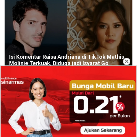
Isi Komentar Raisa Andriana di TikTok Mathis
×
Molinie Terkuak, Diduga jadi Isyarat Go
Publik?
Profil Biodata Mathis Molinié, Chef Prancis Pacar
Baru Raisa Andriana yang Kini Resmi Go Publik?
Sumber Penghasilan Asila Maisa Apa Saja? Dituding
Beli Barang Branded Pakai Uang Ayah yang Jadi
Wabup!