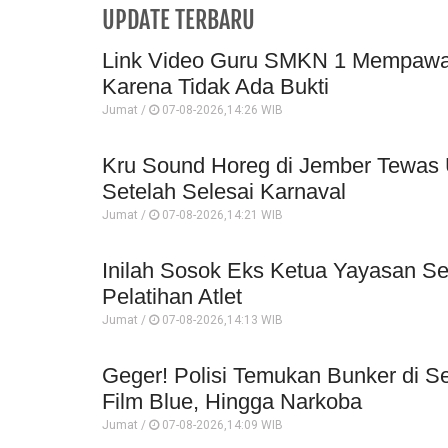
UPDATE TERBARU
Link Video Guru SMKN 1 Mempawah 
Karena Tidak Ada Bukti
Jumat /
07-08-2026,14:26 WIB
Kru Sound Horeg di Jember Tewas U
Setelah Selesai Karnaval
Jumat /
07-08-2026,14:21 WIB
Inilah Sosok Eks Ketua Yayasan Se
Pelatihan Atlet
Jumat /
07-08-2026,14:13 WIB
Geger! Polisi Temukan Bunker di S
Film Blue, Hingga Narkoba
Jumat /
07-08-2026,14:09 WIB