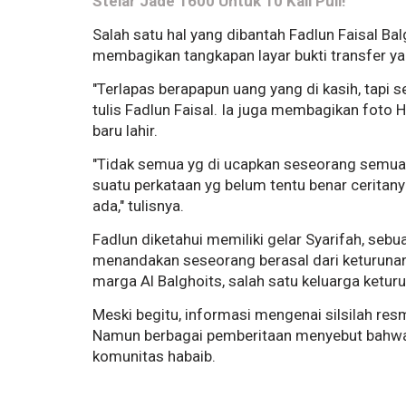
Stelar Jade 1600 Untuk 10 Kali Pull!
Salah satu hal yang dibantah Fadlun Faisal Ba
membagikan tangkapan layar bukti transfer ya
"Terlapas berapapun uang yang di kasih, tapi s
tulis Fadlun Faisal. Ia juga membagikan foto
baru lahir.
"Tidak semua yg di ucapkan seseorang semuan
suatu perkataan yg belum tentu benar ceritanya
ada," tulisnya.
Fadlun diketahui memiliki gelar Syarifah, sebua
menandakan seseorang berasal dari keturunan
marga Al Balghoits, salah satu keluarga ketur
Meski begitu, informasi mengenai silsilah res
Namun berbagai pemberitaan menyebut bahwa i
komunitas habaib.