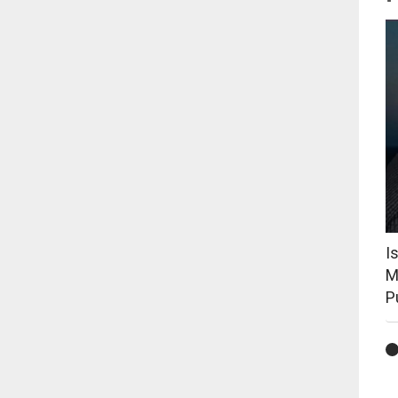
I
M
P