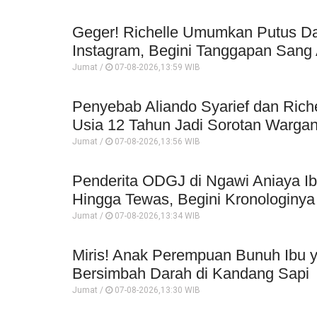
Geger! Richelle Umumkan Putus Da
Instagram, Begini Tanggapan Sang 
Jumat /
07-08-2026,13:59 WIB
Penyebab Aliando Syarief dan Rich
Usia 12 Tahun Jadi Sorotan Wargan
Jumat /
07-08-2026,13:56 WIB
Penderita ODGJ di Ngawi Aniaya I
Hingga Tewas, Begini Kronologinya
Jumat /
07-08-2026,13:34 WIB
Miris! Anak Perempuan Bunuh Ibu 
Bersimbah Darah di Kandang Sapi
Jumat /
07-08-2026,13:30 WIB