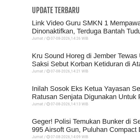
UPDATE TERBARU
Link Video Guru SMKN 1 Mempawah 
Dinonaktifkan, Terduga Bantah Tud
Jumat /
07-08-2026,14:26 WIB
Kru Sound Horeg di Jember Tewas 
Saksi Sebut Korban Ketiduran di At
Jumat /
07-08-2026,14:21 WIB
Inilah Sosok Eks Ketua Yayasan Se
Ratusan Senjata Digunakan Untuk P
Jumat /
07-08-2026,14:13 WIB
Geger! Polisi Temukan Bunker di Se
995 Airsoft Gun, Puluhan Compact 
Jumat /
07-08-2026,14:09 WIB