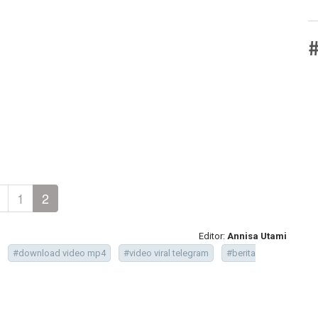
#
1
2
Editor:
Annisa Utami
#download video mp4
#video viral telegram
#berita