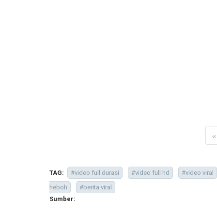
«
TAG:
#video full durasi
#video full hd
#video viral
heboh
#berita viral
Sumber: