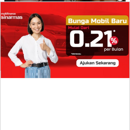
Isi Komentar Raisa Andriana di TikTok Mathis
Molinie Terkuak, Diduga jadi Isyarat Go
Publik?
Profil Biodata Mathis Molinié, Chef Prancis Pacar
Baru Raisa Andriana yang Kini Resmi Go Publik?
Sumber Penghasilan Asila Maisa Apa Saja? Dituding
Beli Barang Branded Pakai Uang Ayah yang Jadi
Wabup!
Dugaan Bullying: Siswa MTs Pati Kehilangan 2 Jari,
Intip Dua Versi Kronologinya
Isu Reshuffle Kabinet Prabowo Menguat, Faktor Ini
Diduga jadi Penentu Perubahan Pengurusan!