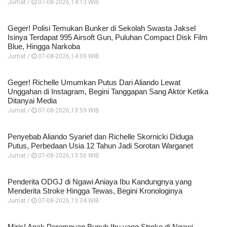
Jumat /
07-08-2026,14:13 WIB
Geger! Polisi Temukan Bunker di Sekolah Swasta Jaksel
Isinya Terdapat 995 Airsoft Gun, Puluhan Compact Disk Film
Blue, Hingga Narkoba
Jumat /
07-08-2026,14:09 WIB
Geger! Richelle Umumkan Putus Dari Aliando Lewat
Unggahan di Instagram, Begini Tanggapan Sang Aktor Ketika
Ditanyai Media
Jumat /
07-08-2026,13:59 WIB
Penyebab Aliando Syarief dan Richelle Skornicki Diduga
Putus, Perbedaan Usia 12 Tahun Jadi Sorotan Warganet
Jumat /
07-08-2026,13:56 WIB
Penderita ODGJ di Ngawi Aniaya Ibu Kandungnya yang
Menderita Stroke Hingga Tewas, Begini Kronologinya
Jumat /
07-08-2026,13:34 WIB
Miris! Anak Perempuan Bunuh Ibu yang Stroke di Ngawi,