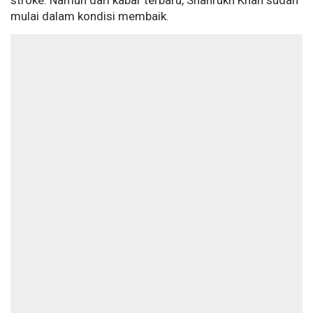
stroke. Namun dari kabar terbaru, Shahrukh Khan sudah
mulai dalam kondisi membaik.