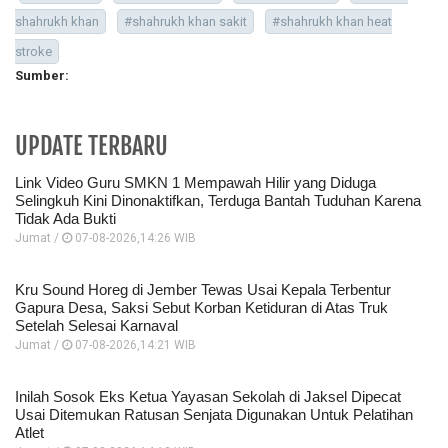
shahrukh khan
#shahrukh khan sakit
#shahrukh khan heat
stroke
Sumber:
UPDATE TERBARU
Link Video Guru SMKN 1 Mempawah Hilir yang Diduga
Selingkuh Kini Dinonaktifkan, Terduga Bantah Tuduhan Karena
Tidak Ada Bukti
Jumat /
07-08-2026,14:26 WIB
Kru Sound Horeg di Jember Tewas Usai Kepala Terbentur
Gapura Desa, Saksi Sebut Korban Ketiduran di Atas Truk
Setelah Selesai Karnaval
Jumat /
07-08-2026,14:21 WIB
Inilah Sosok Eks Ketua Yayasan Sekolah di Jaksel Dipecat
Usai Ditemukan Ratusan Senjata Digunakan Untuk Pelatihan
Atlet