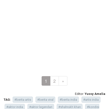
1
2
»
Editor:
Yussy Amelia
TAG:
#berita artis
#berita viral
#berita india
#artis india
#aktor india
#aktor legendari
#shahrukh khan
#kondisi