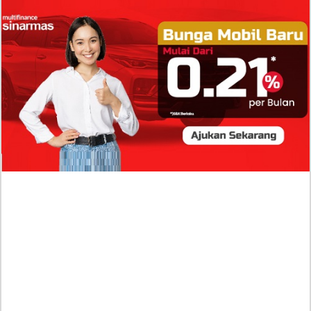
Isi Komentar Raisa Andriana di TikTok Mathis
Molinie Terkuak, Diduga jadi Isyarat Go
Publik?
Profil Biodata Mathis Molinié, Chef Prancis Pacar
Baru Raisa Andriana yang Kini Resmi Go Publik?
Sumber Penghasilan Asila Maisa Apa Saja? Dituding
Beli Barang Branded Pakai Uang Ayah yang Jadi
Wabup!
Dugaan Bullying: Siswa MTs Pati Kehilangan 2 Jari,
Intip Dua Versi Kronologinya
Isu Reshuffle Kabinet Prabowo Menguat, Faktor Ini
Diduga jadi Penentu Perubahan Pengurusan!