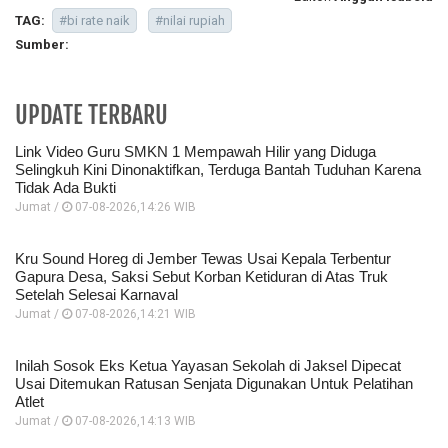
TAG:
#bi rate naik
#nilai rupiah
Sumber:
UPDATE TERBARU
Link Video Guru SMKN 1 Mempawah Hilir yang Diduga
Selingkuh Kini Dinonaktifkan, Terduga Bantah Tuduhan Karena
Tidak Ada Bukti
Jumat /
07-08-2026,14:26 WIB
Kru Sound Horeg di Jember Tewas Usai Kepala Terbentur
Gapura Desa, Saksi Sebut Korban Ketiduran di Atas Truk
Setelah Selesai Karnaval
Jumat /
07-08-2026,14:21 WIB
Inilah Sosok Eks Ketua Yayasan Sekolah di Jaksel Dipecat
Usai Ditemukan Ratusan Senjata Digunakan Untuk Pelatihan
Atlet
Jumat /
07-08-2026,14:13 WIB