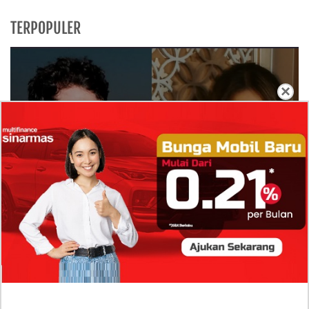
TERPOPULER
×
Isi Komentar Raisa Andriana di TikTok Mathis
Molinie Terkuak, Diduga jadi Isyarat Go
Publik?
Profil Biodata Mathis Molinié, Chef Prancis Pacar
Baru Raisa Andriana yang Kini Resmi Go Publik?