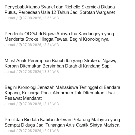
Penyebab Aliando Syarief dan Richelle Skornicki Diduga
Putus, Perbedaan Usia 12 Tahun Jadi Sorotan Warganet
Jumat /
07-08-2026,13:56 WIB
Penderita ODGJ di Ngawi Aniaya Ibu Kandungnya yang
Menderita Stroke Hingga Tewas, Begini Kronologinya
Jumat /
07-08-2026,13:34 WIB
Miris! Anak Perempuan Bunuh Ibu yang Stroke di Ngawi,
Korban Ditemukan Bersimbah Darah di Kandang Sapi
Jumat /
07-08-2026,13:30 WIB
Begini Kronologi Jenazah Mahasiswa Tertinggal di Bandara
Kupang, Keluarga Panik Almarhum Tak DItemukan Usai
Pesawat Mendarat
Jumat /
07-08-2026,13:18 WIB
Profil dan Biodata Kabilan Jelevan Petarung Malaysia yang
Sempat Diduga Jadi Tunangan Artis Cantik Sintya Marisca
Jumat /
07-08-2026,12:01 WIB