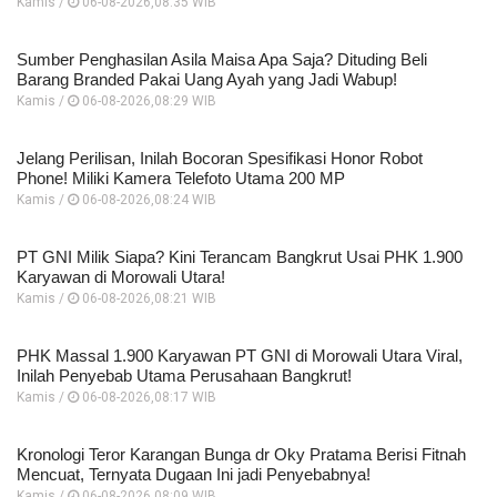
Kamis /
06-08-2026,08:35 WIB
Sumber Penghasilan Asila Maisa Apa Saja? Dituding Beli
Barang Branded Pakai Uang Ayah yang Jadi Wabup!
Kamis /
06-08-2026,08:29 WIB
Jelang Perilisan, Inilah Bocoran Spesifikasi Honor Robot
Phone! Miliki Kamera Telefoto Utama 200 MP
Kamis /
06-08-2026,08:24 WIB
PT GNI Milik Siapa? Kini Terancam Bangkrut Usai PHK 1.900
Karyawan di Morowali Utara!
Kamis /
06-08-2026,08:21 WIB
PHK Massal 1.900 Karyawan PT GNI di Morowali Utara Viral,
Inilah Penyebab Utama Perusahaan Bangkrut!
Kamis /
06-08-2026,08:17 WIB
Kronologi Teror Karangan Bunga dr Oky Pratama Berisi Fitnah
Mencuat, Ternyata Dugaan Ini jadi Penyebabnya!
Kamis /
06-08-2026,08:09 WIB