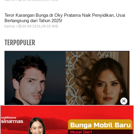
Teror Karangan Bunga dr Oky Pratama Naik Penyidikan, Usai
Berlangsung dari Tahun 2025!
Kamis /
06-08-2026,08:05 WIB
TERPOPULER
×
Isi Komentar Raisa Andriana di TikTok Mathis
Molinie Terkuak, Diduga jadi Isyarat Go
Publik?