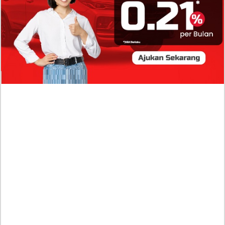
Profil Biodata Mathis Molinié, Chef Prancis Pacar
Baru Raisa Andriana yang Kini Resmi Go Publik?
Sumber Penghasilan Asila Maisa Apa Saja? Dituding
Beli Barang Branded Pakai Uang Ayah yang Jadi
Wabup!
Dugaan Bullying: Siswa MTs Pati Kehilangan 2 Jari,
Intip Dua Versi Kronologinya
Isu Reshuffle Kabinet Prabowo Menguat, Faktor Ini
Diduga jadi Penentu Perubahan Pengurusan!
Profil Harits Muhammad Albar: Suami Nabila Gardena
yang Punya Karier Mentereng Sang Ahli Keuangan di
Firma Konsultan Global
Dea Arranoya Kuliah Dimana? Pamer UKT Koas