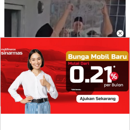
×
Dugaan Bullying: Siswa MTs Pati Kehilangan 2
Jari, Intip Dua Versi Kronologinya
Isu Reshuffle Kabinet Prabowo Menguat, Faktor Ini
Diduga jadi Penentu Perubahan Pengurusan!
Profil Harits Muhammad Albar: Suami Nabila Gardena
yang Punya Karier Mentereng Sang Ahli Keuangan di
Firma Konsultan Global