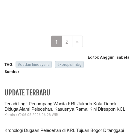
1
2
»
Editor:
Anggun Isabela
TAG:
#dadan hindayana
#korupsi mbg
Sumber:
UPDATE TERBARU
Terjadi Lagi! Penumpang Wanita KRL Jakarta Kota-Depok
Diduga Alami Pelecehan, Kasusnya Ramai Kini Direspon KCL
Kamis /
06-08-2026,06:28 WIB
Kronologi Dugaan Pelecehan di KRL Tujuan Bogor Ditanggapi