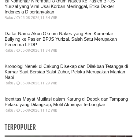
Isi Komentar Nirempati Oknum Nakes ke Pasien BPJS
Yurizal yang Viral Usai Korban Meninggal, Etika Dokter
Indonesia Dipertanyakan
Rabu /
05-08-2026,11:34 WIB
Daftar Nama Akun Oknum Nakes yang Beri Komentar
Bullying ke Pasien BPJS Yurizal, Salah Satu Merupakan
Penerima LPDP
Rabu /
05-08-2026,11:34 WIB
Kronologi Nenek di Cakung Disekap dan Dilakban Tetangga di
Kamar Saat Bersiap Salat Zuhur, Pelaku Merupakan Mantan
Napi
Rabu /
05-08-2026,11:29 WIB
Identitas Mayat Mutilasi dalam Karung di Depok dan Tampang
Pelaku yang Ditangkap, Motif Akhirnya Terbongkar
Rabu /
05-08-2026,11:12 WIB
TERPOPULER