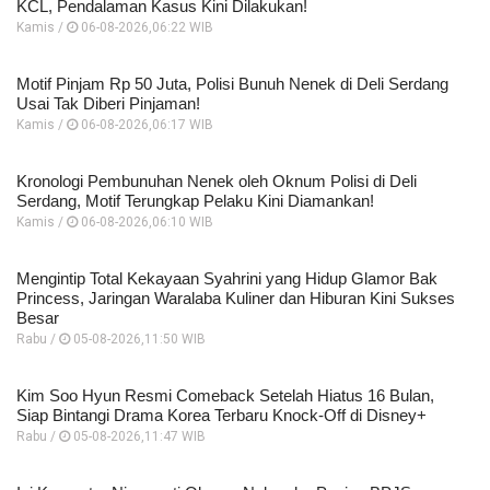
KCL, Pendalaman Kasus Kini Dilakukan!
Kamis /
06-08-2026,06:22 WIB
Motif Pinjam Rp 50 Juta, Polisi Bunuh Nenek di Deli Serdang
Usai Tak Diberi Pinjaman!
Kamis /
06-08-2026,06:17 WIB
Kronologi Pembunuhan Nenek oleh Oknum Polisi di Deli
Serdang, Motif Terungkap Pelaku Kini Diamankan!
Kamis /
06-08-2026,06:10 WIB
Mengintip Total Kekayaan Syahrini yang Hidup Glamor Bak
Princess, Jaringan Waralaba Kuliner dan Hiburan Kini Sukses
Besar
Rabu /
05-08-2026,11:50 WIB
Kim Soo Hyun Resmi Comeback Setelah Hiatus 16 Bulan,
Siap Bintangi Drama Korea Terbaru Knock-Off di Disney+
Rabu /
05-08-2026,11:47 WIB