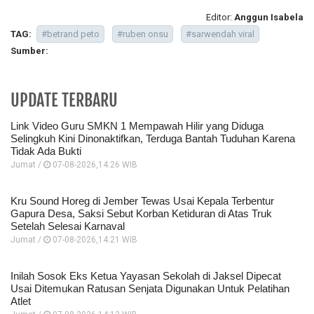
Editor:
Anggun Isabela
TAG:
#betrand peto
#ruben onsu
#sarwendah viral
Sumber:
UPDATE TERBARU
Link Video Guru SMKN 1 Mempawah Hilir yang Diduga
Selingkuh Kini Dinonaktifkan, Terduga Bantah Tuduhan Karena
Tidak Ada Bukti
Jumat /
07-08-2026,14:26 WIB
Kru Sound Horeg di Jember Tewas Usai Kepala Terbentur
Gapura Desa, Saksi Sebut Korban Ketiduran di Atas Truk
Setelah Selesai Karnaval
Jumat /
07-08-2026,14:21 WIB
Inilah Sosok Eks Ketua Yayasan Sekolah di Jaksel Dipecat
Usai Ditemukan Ratusan Senjata Digunakan Untuk Pelatihan
Atlet