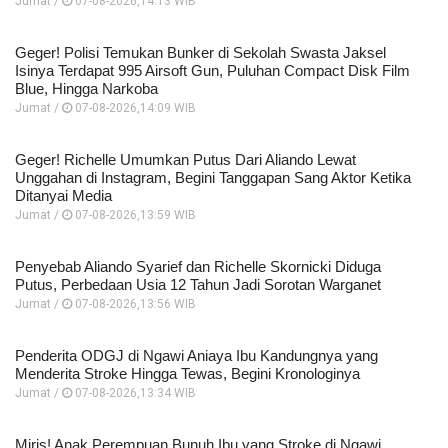
Jumat /
07-08-2026,14:13 WIB
Geger! Polisi Temukan Bunker di Sekolah Swasta Jaksel
Isinya Terdapat 995 Airsoft Gun, Puluhan Compact Disk Film
Blue, Hingga Narkoba
Jumat /
07-08-2026,14:09 WIB
Geger! Richelle Umumkan Putus Dari Aliando Lewat
Unggahan di Instagram, Begini Tanggapan Sang Aktor Ketika
Ditanyai Media
Jumat /
07-08-2026,13:59 WIB
Penyebab Aliando Syarief dan Richelle Skornicki Diduga
Putus, Perbedaan Usia 12 Tahun Jadi Sorotan Warganet
Jumat /
07-08-2026,13:56 WIB
Penderita ODGJ di Ngawi Aniaya Ibu Kandungnya yang
Menderita Stroke Hingga Tewas, Begini Kronologinya
Jumat /
07-08-2026,13:34 WIB
Miris! Anak Perempuan Bunuh Ibu yang Stroke di Ngawi,