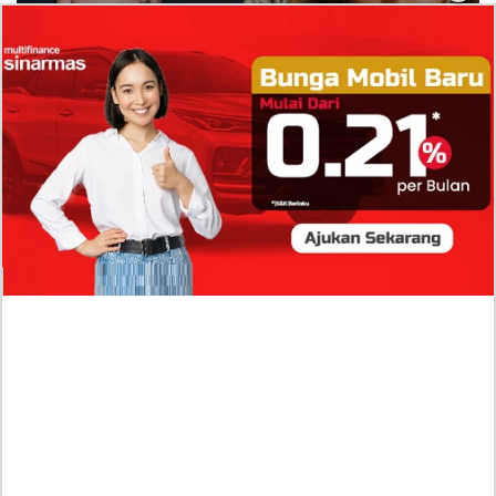
Isi Komentar Raisa Andriana di TikTok Mathis
Molinie Terkuak, Diduga jadi Isyarat Go
Publik?
Profil Biodata Mathis Molinié, Chef Prancis Pacar
Baru Raisa Andriana yang Kini Resmi Go Publik?
Sumber Penghasilan Asila Maisa Apa Saja? Dituding
Beli Barang Branded Pakai Uang Ayah yang Jadi
Wabup!
Dugaan Bullying: Siswa MTs Pati Kehilangan 2 Jari,
Intip Dua Versi Kronologinya
Isu Reshuffle Kabinet Prabowo Menguat, Faktor Ini
Diduga jadi Penentu Perubahan Pengurusan!