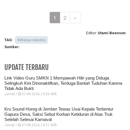
1
2
»
Editor:
Utami Beenson
TAG:
#eltasya natasha
Sumber:
UPDATE TERBARU
Link Video Guru SMKN 1 Mempawah Hilir yang Diduga
Selingkuh Kini Dinonaktifkan, Terduga Bantah Tuduhan Karena
Tidak Ada Bukti
Jumat /
07-08-2026,14:26 WIB
Kru Sound Horeg di Jember Tewas Usai Kepala Terbentur
Gapura Desa, Saksi Sebut Korban Ketiduran di Atas Truk
Setelah Selesai Karnaval
Jumat /
07-08-2026,14:21 WIB