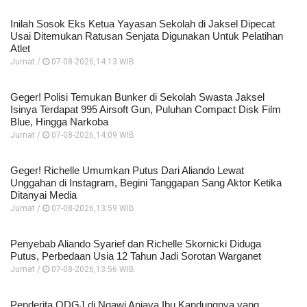
Inilah Sosok Eks Ketua Yayasan Sekolah di Jaksel Dipecat
Usai Ditemukan Ratusan Senjata Digunakan Untuk Pelatihan
Atlet
Jumat /
07-08-2026,14:13 WIB
Geger! Polisi Temukan Bunker di Sekolah Swasta Jaksel
Isinya Terdapat 995 Airsoft Gun, Puluhan Compact Disk Film
Blue, Hingga Narkoba
Jumat /
07-08-2026,14:09 WIB
Geger! Richelle Umumkan Putus Dari Aliando Lewat
Unggahan di Instagram, Begini Tanggapan Sang Aktor Ketika
Ditanyai Media
Jumat /
07-08-2026,13:59 WIB
Penyebab Aliando Syarief dan Richelle Skornicki Diduga
Putus, Perbedaan Usia 12 Tahun Jadi Sorotan Warganet
Jumat /
07-08-2026,13:56 WIB
Penderita ODGJ di Ngawi Aniaya Ibu Kandungnya yang