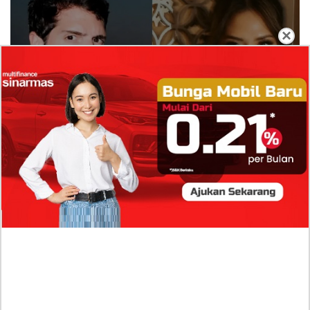
×
Isi Komentar Raisa Andriana di TikTok Mathis
Molinie Terkuak, Diduga jadi Isyarat Go
Publik?
Profil Biodata Mathis Molinié, Chef Prancis Pacar
Baru Raisa Andriana yang Kini Resmi Go Publik?
Sumber Penghasilan Asila Maisa Apa Saja? Dituding
Beli Barang Branded Pakai Uang Ayah yang Jadi
Wabup!
Dugaan Bullying: Siswa MTs Pati Kehilangan 2 Jari,