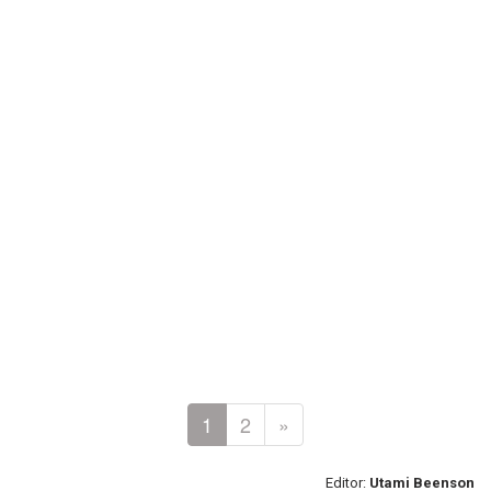
1
2
»
Editor:
Utami Beenson