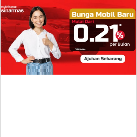
Isi Komentar Raisa Andriana di TikTok Mathis
Molinie Terkuak, Diduga jadi Isyarat Go
Publik?
Profil Biodata Mathis Molinié, Chef Prancis Pacar
Baru Raisa Andriana yang Kini Resmi Go Publik?
Sumber Penghasilan Asila Maisa Apa Saja? Dituding
Beli Barang Branded Pakai Uang Ayah yang Jadi
Wabup!
Dugaan Bullying: Siswa MTs Pati Kehilangan 2 Jari,
Intip Dua Versi Kronologinya
Isu Reshuffle Kabinet Prabowo Menguat, Faktor Ini
Diduga jadi Penentu Perubahan Pengurusan!