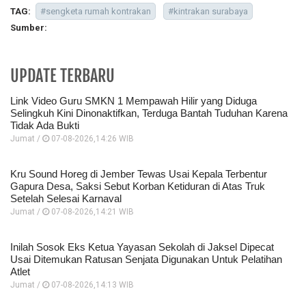
TAG:
#sengketa rumah kontrakan
#kintrakan surabaya
Sumber:
UPDATE TERBARU
Link Video Guru SMKN 1 Mempawah Hilir yang Diduga
Selingkuh Kini Dinonaktifkan, Terduga Bantah Tuduhan Karena
Tidak Ada Bukti
Jumat /
07-08-2026,14:26 WIB
Kru Sound Horeg di Jember Tewas Usai Kepala Terbentur
Gapura Desa, Saksi Sebut Korban Ketiduran di Atas Truk
Setelah Selesai Karnaval
Jumat /
07-08-2026,14:21 WIB
Inilah Sosok Eks Ketua Yayasan Sekolah di Jaksel Dipecat
Usai Ditemukan Ratusan Senjata Digunakan Untuk Pelatihan
Atlet
Jumat /
07-08-2026,14:13 WIB