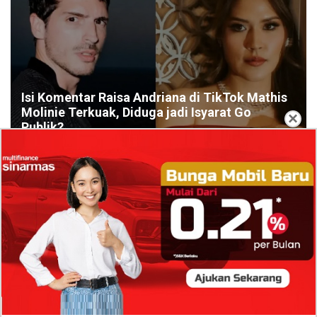
Isi Komentar Raisa Andriana di TikTok Mathis
Molinie Terkuak, Diduga jadi Isyarat Go
×
Publik?
Profil Biodata Mathis Molinié, Chef Prancis Pacar
Baru Raisa Andriana yang Kini Resmi Go Publik?
Sumber Penghasilan Asila Maisa Apa Saja? Dituding
Beli Barang Branded Pakai Uang Ayah yang Jadi
Wabup!
Dugaan Bullying: Siswa MTs Pati Kehilangan 2 Jari,
Intip Dua Versi Kronologinya