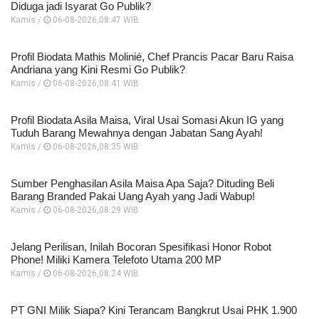
Diduga jadi Isyarat Go Publik?
Kamis /
06-08-2026,08:47 WIB
Profil Biodata Mathis Molinié, Chef Prancis Pacar Baru Raisa
Andriana yang Kini Resmi Go Publik?
Kamis /
06-08-2026,08:41 WIB
Profil Biodata Asila Maisa, Viral Usai Somasi Akun IG yang
Tuduh Barang Mewahnya dengan Jabatan Sang Ayah!
Kamis /
06-08-2026,08:35 WIB
Sumber Penghasilan Asila Maisa Apa Saja? Dituding Beli
Barang Branded Pakai Uang Ayah yang Jadi Wabup!
Kamis /
06-08-2026,08:29 WIB
Jelang Perilisan, Inilah Bocoran Spesifikasi Honor Robot
Phone! Miliki Kamera Telefoto Utama 200 MP
Kamis /
06-08-2026,08:24 WIB
PT GNI Milik Siapa? Kini Terancam Bangkrut Usai PHK 1.900