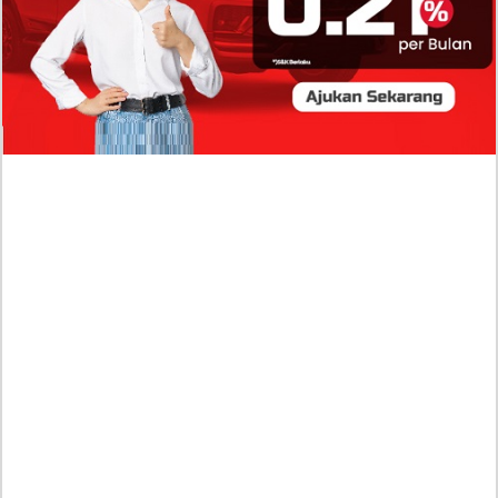
Baru Raisa Andriana yang Kini Resmi Go Publik?
Sumber Penghasilan Asila Maisa Apa Saja? Dituding
Beli Barang Branded Pakai Uang Ayah yang Jadi
Wabup!
Dugaan Bullying: Siswa MTs Pati Kehilangan 2 Jari,
Intip Dua Versi Kronologinya
Isu Reshuffle Kabinet Prabowo Menguat, Faktor Ini
Diduga jadi Penentu Perubahan Pengurusan!
Profil Harits Muhammad Albar: Suami Nabila Gardena
yang Punya Karier Mentereng Sang Ahli Keuangan di
Firma Konsultan Global
Dea Arranoya Kuliah Dimana? Pamer UKT Koas
Puluhan Juta Hingga Sering Liburan Eropa!