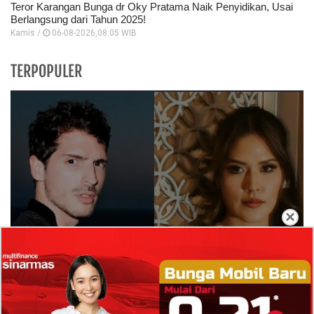
Teror Karangan Bunga dr Oky Pratama Naik Penyidikan, Usai
Berlangsung dari Tahun 2025!
Kamis /
06-08-2026,08:05 WIB
TERPOPULER
×
Isi Komentar Raisa Andriana di TikTok Mathis
Molinie Terkuak, Diduga jadi Isyarat Go
Publik?
Profil Biodata Mathis Molinié, Chef Prancis Pacar