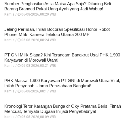
Sumber Penghasilan Asila Maisa Apa Saja? Dituding Beli
Barang Branded Pakai Uang Ayah yang Jadi Wabup!
Kamis /
06-08-2026,08:29 WIB
Jelang Perilisan, Inilah Bocoran Spesifikasi Honor Robot
Phone! Miliki Kamera Telefoto Utama 200 MP
Kamis /
06-08-2026,08:24 WIB
PT GNI Milik Siapa? Kini Terancam Bangkrut Usai PHK 1.900
Karyawan di Morowali Utara!
Kamis /
06-08-2026,08:21 WIB
PHK Massal 1.900 Karyawan PT GNI di Morowali Utara Viral,
Inilah Penyebab Utama Perusahaan Bangkrut!
Kamis /
06-08-2026,08:17 WIB
Kronologi Teror Karangan Bunga dr Oky Pratama Berisi Fitnah
Mencuat, Ternyata Dugaan Ini jadi Penyebabnya!
Kamis /
06-08-2026,08:09 WIB