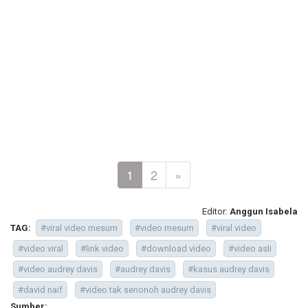
1
2
»
Editor:
Anggun Isabela
TAG:
#viral video mesum
#video mesum
#viral video
#video viral
#link video
#download video
#video asli
#video audrey davis
#audrey davis
#kasus audrey davis
#david naif
#video tak senonoh audrey davis
Sumber: