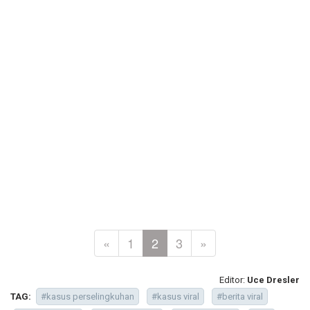
«
1
2
3
»
Editor:
Uce Dresler
TAG:
#kasus perselingkuhan
#kasus viral
#berita viral