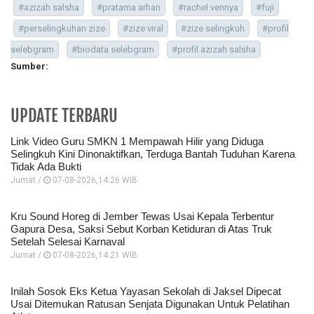
#azizah salsha
#pratama arhan
#rachel vennya
#fuji
#perselingkuhan zize
#zize viral
#zize selingkuh
#profil
selebgram
#biodata selebgram
#profil azizah salsha
Sumber:
UPDATE TERBARU
Link Video Guru SMKN 1 Mempawah Hilir yang Diduga
Selingkuh Kini Dinonaktifkan, Terduga Bantah Tuduhan Karena
Tidak Ada Bukti
Jumat /
07-08-2026,14:26 WIB
Kru Sound Horeg di Jember Tewas Usai Kepala Terbentur
Gapura Desa, Saksi Sebut Korban Ketiduran di Atas Truk
Setelah Selesai Karnaval
Jumat /
07-08-2026,14:21 WIB
Inilah Sosok Eks Ketua Yayasan Sekolah di Jaksel Dipecat
Usai Ditemukan Ratusan Senjata Digunakan Untuk Pelatihan