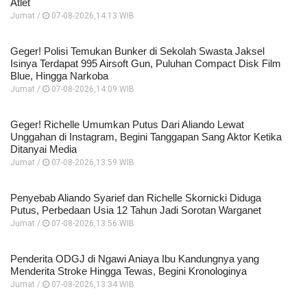
Atlet
Jumat /
07-08-2026,14:13 WIB
Geger! Polisi Temukan Bunker di Sekolah Swasta Jaksel
Isinya Terdapat 995 Airsoft Gun, Puluhan Compact Disk Film
Blue, Hingga Narkoba
Jumat /
07-08-2026,14:09 WIB
Geger! Richelle Umumkan Putus Dari Aliando Lewat
Unggahan di Instagram, Begini Tanggapan Sang Aktor Ketika
Ditanyai Media
Jumat /
07-08-2026,13:59 WIB
Penyebab Aliando Syarief dan Richelle Skornicki Diduga
Putus, Perbedaan Usia 12 Tahun Jadi Sorotan Warganet
Jumat /
07-08-2026,13:56 WIB
Penderita ODGJ di Ngawi Aniaya Ibu Kandungnya yang
Menderita Stroke Hingga Tewas, Begini Kronologinya
Jumat /
07-08-2026,13:34 WIB