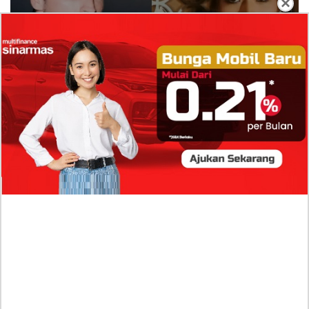
×
Isi Komentar Raisa Andriana di TikTok Mathis
Molinie Terkuak, Diduga jadi Isyarat Go
Publik?
Profil Biodata Mathis Molinié, Chef Prancis Pacar
Baru Raisa Andriana yang Kini Resmi Go Publik?
Sumber Penghasilan Asila Maisa Apa Saja? Dituding
Beli Barang Branded Pakai Uang Ayah yang Jadi
Wabup!
Dugaan Bullying: Siswa MTs Pati Kehilangan 2 Jari,
Intip Dua Versi Kronologinya
Isu Reshuffle Kabinet Prabowo Menguat, Faktor Ini